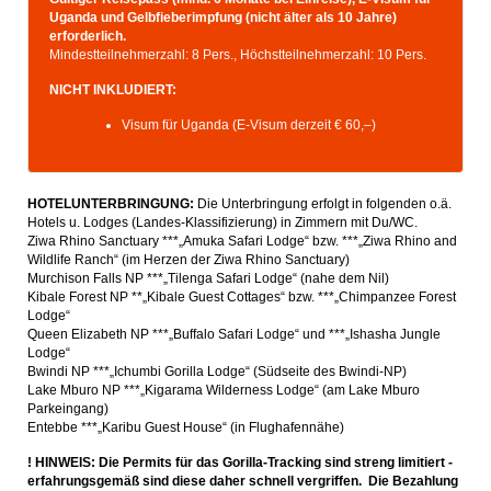
Uganda und Gelbfieberimpfung (nicht älter als 10 Jahre)
erforderlich.
Mindestteilnehmerzahl: 8 Pers., Höchstteilnehmerzahl: 10 Pers.
NICHT INKLUDIERT:
Visum für Uganda (E-Visum derzeit € 60,–)
HOTELUNTERBRINGUNG:
Die Unterbringung erfolgt in folgenden o.ä.
Hotels u. Lodges (Landes-Klassifizierung) in Zimmern mit Du/WC.
Ziwa Rhino Sanctuary ***„Amuka Safari Lodge“ bzw. ***„Ziwa Rhino and
Wildlife Ranch“ (im Herzen der Ziwa Rhino Sanctuary)
Murchison Falls NP ***„Tilenga Safari Lodge“ (nahe dem Nil)
Kibale Forest NP **„Kibale Guest Cottages“ bzw. ***„Chimpanzee Forest
Lodge“
Queen Elizabeth NP ***„Buffalo Safari Lodge“ und ***„Ishasha Jungle
Lodge“
Bwindi NP ***„Ichumbi Gorilla Lodge“ (Südseite des Bwindi-NP)
Lake Mburo NP ***„Kigarama Wilderness Lodge“ (am Lake Mburo
Parkeingang)
Entebbe ***„Karibu Guest House“ (in Flughafennähe)
! HINWEIS: Die Permits für das Gorilla-Tracking sind streng limitiert -
erfahrungsgemäß sind diese daher schnell vergriffen. Die Bezahlung