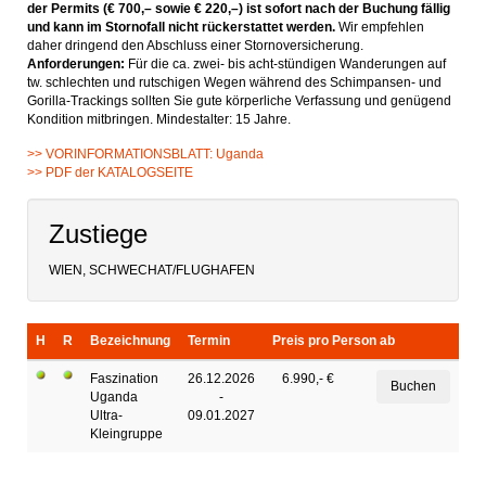
der Permits (€ 700,– sowie € 220,–) ist sofort nach der Buchung fällig
und kann im Stornofall nicht rückerstattet werden.
Wir empfehlen
daher dringend den Abschluss einer Stornoversicherung.
Anforderungen:
Für die ca. zwei- bis acht-stündigen Wanderungen auf
tw. schlechten und rutschigen Wegen während des Schimpansen- und
Gorilla-Trackings sollten Sie gute körperliche Verfassung und genügend
Kondition mitbringen. Mindestalter: 15 Jahre.
>> VORINFORMATIONSBLATT: Uganda
>> PDF der KATALOGSEITE
Zustiege
WIEN, SCHWECHAT/FLUGHAFEN
H
R
Bezeichnung
Termin
Preis pro Person ab
Faszination
26.12.2026
6.990,- €
Uganda
-
Ultra-
09.01.2027
Kleingruppe