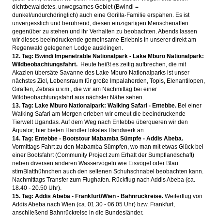
dichtbewaldetes, unwegsames Gebiet (Bwindi =
dunkel/undurchdringlich) auch eine Gorilla-Familie erspähen. Es ist
unvergesslich und berührend, diesen einzigartigen Menschenaffen
gegenüber zu stehen und ihr Verhalten zu beobachten. Abends lassen
wir dieses beeindruckende gemeinsame Erlebnis in unserer direkt am
Regenwald gelegenen Lodge ausklingen.
12. Tag: Bwindi Impenetrable Nationalpark - Lake Mburo Nationalpark:
Wildbeobachtungsfahrt.
Heute heißt es zeitig aufbrechen, die mit
Akazien übersäte Savanne des Lake Mburo Nationalparks ist unser
nächstes Ziel, Lebensraum für große Impalaherden, Topis, Elenantilopen,
Giraffen, Zebras u.v.m., die wir am Nachmittag bei einer
Wildbeobachtungsfahrt aus nächster Nähe sehen.
13. Tag: Lake Mburo Nationalpark: Walking Safari - Entebbe.
Bei einer
Walking Safari am Morgen erleben wir erneut die beeindruckende
Tierwelt Ugandas. Auf dem Weg nach Entebbe überqueren wir den
Äquator; hier bieten Händler lokales Handwerk an.
14. Tag: Entebbe - Bootstour Mabamba Sümpfe - Addis Abeba.
Vormittags Fahrt zu den Mabamba Sümpfen, wo man mit etwas Glück bei
einer Bootsfahrt (Community Project zum Erhalt der Sumpflandschaft)
neben diversen anderen Wasservögeln wie Eisvögel oder Blau
stirnBlatthühnchen auch den seltenen Schuhschnabel beobachten kann.
Nachmittags Transfer zum Flughafen. Rückflug nach Addis Abeba (ca.
18.40 - 20.50 Uhr).
15. Tag: Addis Abeba - Frankfurt/Wien - Bahnrückreise.
Weiterflug von
Addis Abeba nach Wien (ca. 01.30 - 06.05 Uhr) bzw. Frankfurt,
anschließend Bahnrückreise in die Bundesländer.