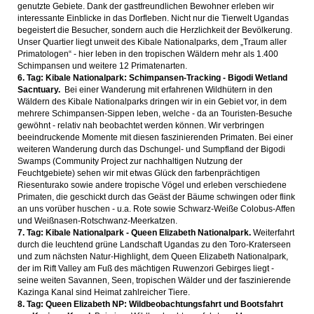
genutzte Gebiete. Dank der gastfreundlichen Bewohner erleben wir
interessante Einblicke in das Dorfleben. Nicht nur die Tierwelt Ugandas
begeistert die Besucher, sondern auch die Herzlichkeit der Bevölkerung.
Unser Quartier liegt unweit des Kibale Nationalparks, dem „Traum aller
Primatologen“ - hier leben in den tropischen Wäldern mehr als 1.400
Schimpansen und weitere 12 Primatenarten.
6. Tag: Kibale Nationalpark: Schimpansen-Tracking - Bigodi Wetland
Sacntuary.
Bei einer Wanderung mit erfahrenen Wildhütern in den
Wäldern des Kibale Nationalparks dringen wir in ein Gebiet vor, in dem
mehrere Schimpansen-Sippen leben, welche - da an Touristen-Besuche
gewöhnt - relativ nah beobachtet werden können. Wir verbringen
beeindruckende Momente mit diesen faszinierenden Primaten. Bei einer
weiteren Wanderung durch das Dschungel- und Sumpfland der Bigodi
Swamps (Community Project zur nachhaltigen Nutzung der
Feuchtgebiete) sehen wir mit etwas Glück den farbenprächtigen
Riesenturako sowie andere tropische Vögel und erleben verschiedene
Primaten, die geschickt durch das Geäst der Bäume schwingen oder flink
an uns vorüber huschen - u.a. Rote sowie Schwarz-Weiße Colobus-Affen
und Weißnasen-Rotschwanz-Meerkatzen.
7. Tag: Kibale Nationalpark - Queen Elizabeth Nationalpark.
Weiterfahrt
durch die leuchtend grüne Landschaft Ugandas zu den Toro-Kraterseen
und zum nächsten Natur-Highlight, dem Queen Elizabeth Nationalpark,
der im Rift Valley am Fuß des mächtigen Ruwenzori Gebirges liegt -
seine weiten Savannen, Seen, tropischen Wälder und der faszinierende
Kazinga Kanal sind Heimat zahlreicher Tiere.
8. Tag: Queen Elizabeth NP: Wildbeobachtungsfahrt und Bootsfahrt