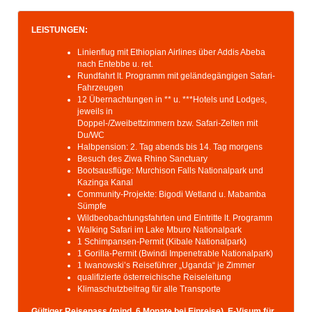
LEISTUNGEN:
Linienflug mit Ethiopian Airlines über Addis Abeba
nach Entebbe u. ret.
Rundfahrt lt. Programm mit geländegängigen Safari-
Fahrzeugen
12 Übernachtungen in ** u. ***Hotels und Lodges,
jeweils in
Doppel-/Zweibettzimmern bzw. Safari-Zelten mit
Du/WC
Halbpension: 2. Tag abends bis 14. Tag morgens
Besuch des Ziwa Rhino Sanctuary
Bootsausflüge: Murchison Falls Nationalpark und
Kazinga Kanal
Community-Projekte: Bigodi Wetland u. Mabamba
Sümpfe
Wildbeobachtungsfahrten und Eintritte lt. Programm
Walking Safari im Lake Mburo Nationalpark
1 Schimpansen-Permit (Kibale Nationalpark)
1 Gorilla-Permit (Bwindi Impenetrable Nationalpark)
1 Iwanowski’s Reiseführer „Uganda“ je Zimmer
qualifizierte österreichische Reiseleitung
Klimaschutzbeitrag für alle Transporte
Gültiger Reisepass (mind. 6 Monate bei Einreise), E-Visum für