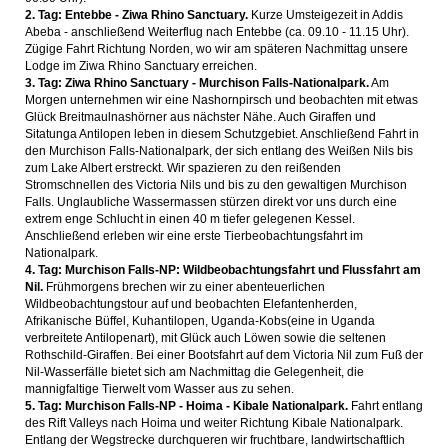
2. Tag: Entebbe - Ziwa Rhino Sanctuary.
Kurze Umsteigezeit in Addis
Abeba - anschließend Weiterflug nach Entebbe (ca. 09.10 - 11.15 Uhr).
Zügige Fahrt Richtung Norden, wo wir am späteren Nachmittag unsere
Lodge im Ziwa Rhino Sanctuary erreichen.
3. Tag: Ziwa Rhino Sanctuary - Murchison Falls-Nationalpark.
Am
Morgen unternehmen wir eine Nashornpirsch und beobachten mit etwas
Glück Breitmaulnashörner aus nächster Nähe. Auch Giraffen und
Sitatunga Antilopen leben in diesem Schutzgebiet. Anschließend Fahrt in
den Murchison Falls-Nationalpark, der sich entlang des Weißen Nils bis
zum Lake Albert erstreckt. Wir spazieren zu den reißenden
Stromschnellen des Victoria Nils und bis zu den gewaltigen Murchison
Falls. Unglaubliche Wassermassen stürzen direkt vor uns durch eine
extrem enge Schlucht in einen 40 m tiefer gelegenen Kessel.
Anschließend erleben wir eine erste Tierbeobachtungsfahrt im
Nationalpark.
4. Tag: Murchison Falls-NP: Wildbeobachtungsfahrt und Flussfahrt am
Nil.
Frühmorgens brechen wir zu einer abenteuerlichen
Wildbeobachtungstour auf und beobachten Elefantenherden,
Afrikanische Büffel, Kuhantilopen, Uganda-Kobs(eine in Uganda
verbreitete Antilopenart), mit Glück auch Löwen sowie die seltenen
Rothschild-Giraffen. Bei einer Bootsfahrt auf dem Victoria Nil zum Fuß der
Nil-Wasserfälle bietet sich am Nachmittag die Gelegenheit, die
mannigfaltige Tierwelt vom Wasser aus zu sehen.
5. Tag: Murchison Falls-NP - Hoima - Kibale Nationalpark.
Fahrt entlang
des Rift Valleys nach Hoima und weiter Richtung Kibale Nationalpark.
Entlang der Wegstrecke durchqueren wir fruchtbare, landwirtschaftlich