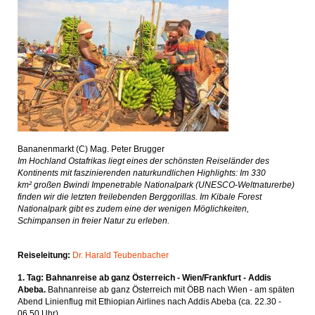
Bananenmarkt (C) Mag. Peter Brugger
Im Hochland Ostafrikas liegt eines der schönsten Reiseländer des
Kontinents mit faszinierenden naturkundlichen Highlights: Im 330
km² großen Bwindi Impenetrable Nationalpark (UNESCO-Weltnaturerbe)
finden wir die letzten freilebenden Berggorillas. Im Kibale Forest
Nationalpark gibt es zudem eine der wenigen Möglichkeiten,
Schimpansen in freier Natur zu erleben.
Reiseleitung:
Dr. Harald Teubenbacher
1. Tag: Bahnanreise ab ganz Österreich - Wien/Frankfurt - Addis
Abeba.
Bahnanreise ab ganz Österreich mit ÖBB nach Wien - am späten
Abend Linienflug mit Ethiopian Airlines nach Addis Abeba (ca. 22.30 -
06.50 Uhr).