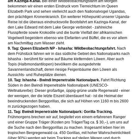
am Kazinga-Kanal.
Bei einer Wildbeobachtungsfahrt am Morgen
bekommen wir einen ersten Eindruck vom Tierreichtum im Queen
Elizabeth Park und sehen vielleicht auch den Nationalvogel Ugandas,
den prächtigen Kronenkranich. Ein weiterer Höhepunkt unserer Uganda-
Reise ist die überaus eindrucksvolle Bootsfahrt am Kazinga-Kanal, der
den Lake Edward mit dem Lake George verbindet - zahlreiche
Flusspferde sowie Krokodile und die bunte Vielfalt der afrikanischen
Vogelwelt begeistern ebenso wie Elefanten und Büffel, die es vor allem
am Nachmittag zum Wasser zieht.
9. Tag: Queen Elizabeth NP - Ishasha: Wildbeobachtungsfahrt.
Nach
dem Frühstück fahren wir in das südliche Gebiet des Nationalparks nach
Ishasha - berühmt für seine auf Bäume kletternden Löwen. Aber auch
Topis (Halbmondantilopen) bevölkern die ausgedehnte
Savannenlandschaft, deren riesige Feigenbäume den Löwen als
Aussichts- und Ruheplätze dienen.
10. Tag: Ishasha - Bwindi Impenetrable Nationalpark.
Fahrt Richtung
Süden in den Bwindi Impenetrable Nationalpark (UNESCO-
Weltnaturerbe): Dieser großartige, üppig-grüne uralte Regenwald - einer
der wenigen, der die letzte Eiszeit überdauert hat - ist die Heimat der
beeindruckenden Berggorillas, die sich auf Höhen von 1160 m bis 2600
m zurückgezogen haben.
11. Tag: Bwindi Impenetrable Nationalpark: Gorilla-Tracking.
Frühmorgens brechen wir auf, begleitet von einem erfahrenen Ranger
und einer Gruppe Träger (Kosten pro Träger/Tag ca. $ 30,–), um uns auf
die Suche nach den Berggorillas zu machen. Insgesamt leben hier im
tropischen Bergregenwald ca. 450 Gorillas, mit hoher Wahrscheinlichkeit
(über 90%) werden wir beim Tracking auf steilen Wegen und durch