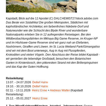
Kapstadt, Blick auf die 12 Apostel (C) DALCHEMIST27/stock.adobe.com
Das Beste von Südafrika! Die großen Metropolen, Städtchen mit
kapholländischer Architektur, ein farbenfrohes Ndebele-Dorf und
Naturwunder wie die Schlucht des Blyde River und wunderbare
Nationalparks erleben Sie in 12 aufregenden Reisetagen. Bei den
Wildbeobachtungsfahrten im Mkhaya Big Game Reserve, im Kruger-NP
und im Hluhluwe-Game Reserve sind wir ganz nah an Elefanten,
Nashörnern, Giraffen und Löwen. Im St. Lucia Wetland Park/iSimangaliso
sind wir mit dem Boot unterwegs, Aug in Aug mit Flusspferden,
Krokodilen und vielen Vögeln. Den Abschluss der Reise bildet Kapstadt -
wir genießen die lebendige Großstadt, besuchen den Botanischen
Garten in Kirstenbosch, den pittoresken Strand mit den Brillenpinguinen
und das Kap der Guten Hoffnung.
Reiseleitung:
13.07. - 24.07.2026
Detlef Hahn
19.10. - 30.10.2026
Detlef Hahn
02.11. - 13.11.2026
Heinz Enne
+
Andreas Walter
(Kapstadt
Reiseleitung)
25.12. - 05.01.2027
Heinz Enne