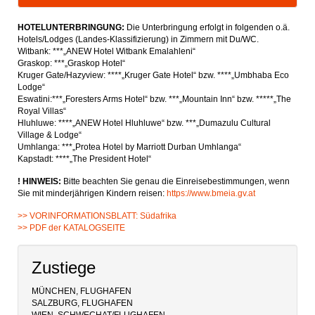
HOTELUNTERBRINGUNG:
Die Unterbringung erfolgt in folgenden o.ä.
Hotels/Lodges (Landes-Klassifizierung) in Zimmern mit Du/WC.
Witbank: ***„ANEW Hotel Witbank Emalahleni“
Graskop: ***„Graskop Hotel“
Kruger Gate/Hazyview: ****„Kruger Gate Hotel“ bzw. ****„Umbhaba Eco
Lodge“
Eswatini:***„Foresters Arms Hotel“ bzw. ***„Mountain Inn“ bzw. *****„The
Royal Villas“
Hluhluwe: ****„ANEW Hotel Hluhluwe“ bzw. ***„Dumazulu Cultural
Village & Lodge“
Umhlanga: ***„Protea Hotel by Marriott Durban Umhlanga“
Kapstadt: ****„The President Hotel“
! HINWEIS:
Bitte beachten Sie genau die Einreisebestimmungen, wenn
Sie mit minderjährigen Kindern reisen:
https://www.bmeia.gv.at
>> VORINFORMATIONSBLATT: Südafrika
>> PDF der KATALOGSEITE
Zustiege
MÜNCHEN, FLUGHAFEN
SALZBURG, FLUGHAFEN