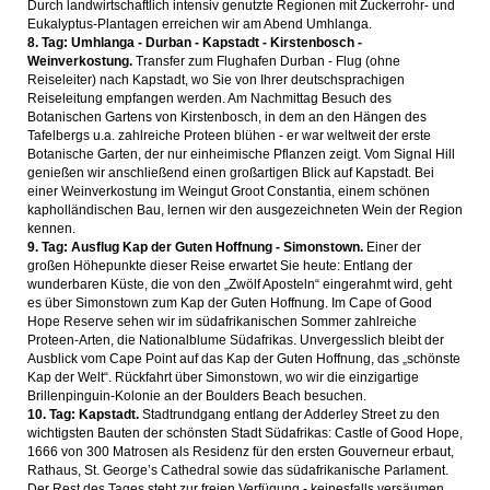
Durch landwirtschaftlich intensiv genutzte Regionen mit Zuckerrohr- und
Eukalyptus-Plantagen erreichen wir am Abend Umhlanga.
8. Tag: Umhlanga - Durban - Kapstadt - Kirstenbosch -
Weinverkostung.
Transfer zum Flughafen Durban - Flug (ohne
Reiseleiter) nach Kapstadt, wo Sie von Ihrer deutschsprachigen
Reiseleitung empfangen werden. Am Nachmittag Besuch des
Botanischen Gartens von Kirstenbosch, in dem an den Hängen des
Tafelbergs u.a. zahlreiche Proteen blühen - er war weltweit der erste
Botanische Garten, der nur einheimische Pflanzen zeigt. Vom Signal Hill
genießen wir anschließend einen großartigen Blick auf Kapstadt. Bei
einer Weinverkostung im Weingut Groot Constantia, einem schönen
kapholländischen Bau, lernen wir den ausgezeichneten Wein der Region
kennen.
9. Tag: Ausflug Kap der Guten Hoffnung - Simonstown.
Einer der
großen Höhepunkte dieser Reise erwartet Sie heute: Entlang der
wunderbaren Küste, die von den „Zwölf Aposteln“ eingerahmt wird, geht
es über Simonstown zum Kap der Guten Hoffnung. Im Cape of Good
Hope Reserve sehen wir im südafrikanischen Sommer zahlreiche
Proteen-Arten, die Nationalblume Südafrikas. Unvergesslich bleibt der
Ausblick vom Cape Point auf das Kap der Guten Hoffnung, das „schönste
Kap der Welt“. Rückfahrt über Simonstown, wo wir die einzigartige
Brillenpinguin-Kolonie an der Boulders Beach besuchen.
10. Tag: Kapstadt.
Stadtrundgang entlang der Adderley Street zu den
wichtigsten Bauten der schönsten Stadt Südafrikas: Castle of Good Hope,
1666 von 300 Matrosen als Residenz für den ersten Gouverneur erbaut,
Rathaus, St. George’s Cathedral sowie das südafrikanische Parlament.
Der Rest des Tages steht zur freien Verfügung - keinesfalls versäumen