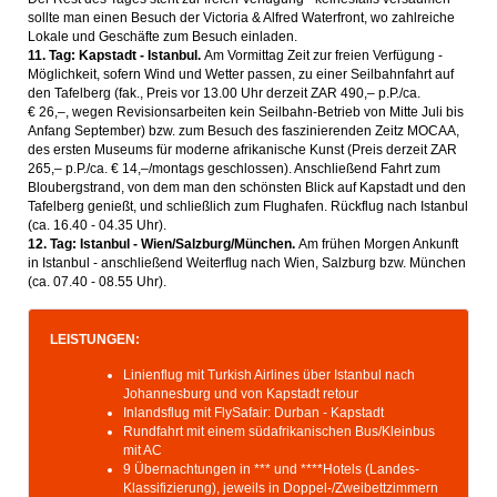
sollte man einen Besuch der Victoria & Alfred Waterfront, wo zahlreiche
Lokale und Geschäfte zum Besuch einladen.
11. Tag: Kapstadt - Istanbul.
Am Vormittag Zeit zur freien Verfügung -
Möglichkeit, sofern Wind und Wetter passen, zu einer Seilbahnfahrt auf
den Tafelberg (fak., Preis vor 13.00 Uhr derzeit ZAR 490,– p.P./ca.
€ 26,–, wegen Revisionsarbeiten kein Seilbahn-Betrieb von Mitte Juli bis
Anfang September) bzw. zum Besuch des faszinierenden Zeitz MOCAA,
des ersten Museums für moderne afrikanische Kunst (Preis derzeit ZAR
265,– p.P./ca. € 14,–/montags geschlossen). Anschließend Fahrt zum
Bloubergstrand, von dem man den schönsten Blick auf Kapstadt und den
Tafelberg genießt, und schließlich zum Flughafen. Rückflug nach Istanbul
(ca. 16.40 - 04.35 Uhr).
12. Tag: Istanbul - Wien/Salzburg/München.
Am frühen Morgen Ankunft
in Istanbul - anschließend Weiterflug nach Wien, Salzburg bzw. München
(ca. 07.40 - 08.55 Uhr).
LEISTUNGEN:
Linienflug mit Turkish Airlines über Istanbul nach
Johannesburg und von Kapstadt retour
Inlandsflug mit FlySafair: Durban - Kapstadt
Rundfahrt mit einem südafrikanischen Bus/Kleinbus
mit AC
9 Übernachtungen in *** und ****Hotels (Landes-
Klassifizierung), jeweils in Doppel-/Zweibettzimmern