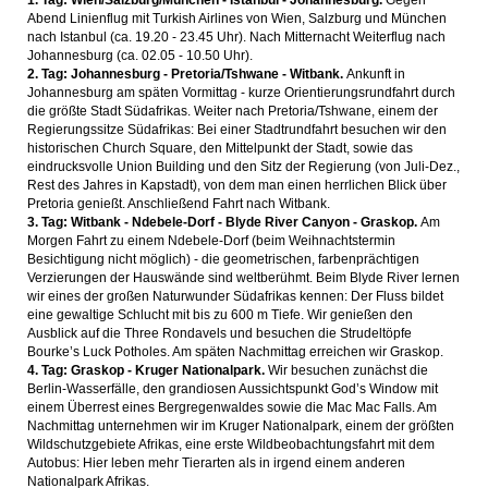
1. Tag: Wien/Salzburg/München - Istanbul - Johannesburg.
Gegen
Abend Linienflug mit Turkish Airlines von Wien, Salzburg und München
nach Istanbul (ca. 19.20 - 23.45 Uhr). Nach Mitternacht Weiterflug nach
Johannesburg (ca. 02.05 - 10.50 Uhr).
2. Tag: Johannesburg - Pretoria/Tshwane - Witbank.
Ankunft in
Johannesburg am späten Vormittag - kurze Orientierungsrundfahrt durch
die größte Stadt Südafrikas. Weiter nach Pretoria/Tshwane, einem der
Regierungssitze Südafrikas: Bei einer Stadtrundfahrt besuchen wir den
historischen Church Square, den Mittelpunkt der Stadt, sowie das
eindrucksvolle Union Building und den Sitz der Regierung (von Juli-Dez.,
Rest des Jahres in Kapstadt), von dem man einen herrlichen Blick über
Pretoria genießt. Anschließend Fahrt nach Witbank.
3. Tag: Witbank - Ndebele-Dorf - Blyde River Canyon - Graskop.
Am
Morgen Fahrt zu einem Ndebele-Dorf (beim Weihnachtstermin
Besichtigung nicht möglich) - die geometrischen, farbenprächtigen
Verzierungen der Hauswände sind weltberühmt. Beim Blyde River lernen
wir eines der großen Naturwunder Südafrikas kennen: Der Fluss bildet
eine gewaltige Schlucht mit bis zu 600 m Tiefe. Wir genießen den
Ausblick auf die Three Rondavels und besuchen die Strudeltöpfe
Bourke’s Luck Potholes. Am späten Nachmittag erreichen wir Graskop.
4. Tag: Graskop - Kruger Nationalpark.
Wir besuchen zunächst die
Berlin-Wasserfälle, den grandiosen Aussichtspunkt God’s Window mit
einem Überrest eines Bergregenwaldes sowie die Mac Mac Falls. Am
Nachmittag unternehmen wir im Kruger Nationalpark, einem der größten
Wildschutzgebiete Afrikas, eine erste Wildbeobachtungsfahrt mit dem
Autobus: Hier leben mehr Tierarten als in irgend einem anderen
Nationalpark Afrikas.