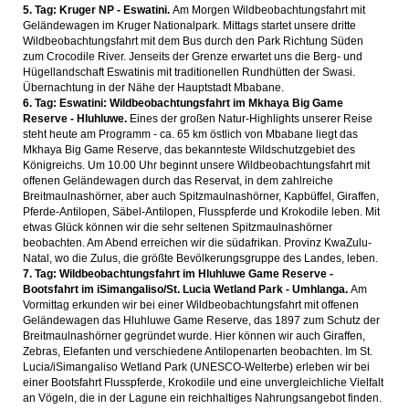
5. Tag: Kruger NP - Eswatini.
Am Morgen Wildbeobachtungsfahrt mit
Geländewagen im Kruger Nationalpark. Mittags startet unsere dritte
Wildbeobachtungsfahrt mit dem Bus durch den Park Richtung Süden
zum Crocodile River. Jenseits der Grenze erwartet uns die Berg- und
Hügellandschaft Eswatinis mit traditionellen Rundhütten der Swasi.
Übernachtung in der Nähe der Hauptstadt Mbabane.
6. Tag: Eswatini: Wildbeobachtungsfahrt im Mkhaya Big Game
Reserve - Hluhluwe.
Eines der großen Natur-Highlights unserer Reise
steht heute am Programm - ca. 65 km östlich von Mbabane liegt das
Mkhaya Big Game Reserve, das bekannteste Wildschutzgebiet des
Königreichs. Um 10.00 Uhr beginnt unsere Wildbeobachtungsfahrt mit
offenen Geländewagen durch das Reservat, in dem zahlreiche
Breitmaulnashörner, aber auch Spitzmaulnashörner, Kapbüffel, Giraffen,
Pferde-Antilopen, Säbel-Antilopen, Flusspferde und Krokodile leben. Mit
etwas Glück können wir die sehr seltenen Spitzmaulnashörner
beobachten. Am Abend erreichen wir die südafrikan. Provinz KwaZulu-
Natal, wo die Zulus, die größte Bevölkerungsgruppe des Landes, leben.
7. Tag: Wildbeobachtungsfahrt im Hluhluwe Game Reserve -
Bootsfahrt im iSimangaliso/St. Lucia Wetland Park - Umhlanga.
Am
Vormittag erkunden wir bei einer Wildbeobachtungsfahrt mit offenen
Geländewagen das Hluhluwe Game Reserve, das 1897 zum Schutz der
Breitmaulnashörner gegründet wurde. Hier können wir auch Giraffen,
Zebras, Elefanten und verschiedene Antilopenarten beobachten. Im St.
Lucia/iSimangaliso Wetland Park (UNESCO-Welterbe) erleben wir bei
einer Bootsfahrt Flusspferde, Krokodile und eine unvergleichliche Vielfalt
an Vögeln, die in der Lagune ein reichhaltiges Nahrungsangebot finden.