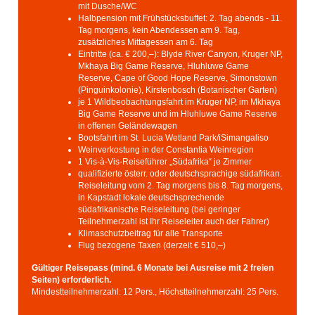
mit Dusche/WC
Halbpension mit Frühstücksbuffet: 2. Tag abends - 11.
Tag morgens, kein Abendessen am 9. Tag,
zusätzliches Mittagessen am 6. Tag
Eintritte (ca. € 200,–): Blyde River Canyon, Kruger NP,
Mkhaya Big Game Reserve, Hluhluwe Game
Reserve, Cape of Good Hope Reserve, Simonstown
(Pinguinkolonie), Kirstenbosch (Botanischer Garten)
je 1 Wildbeobachtungsfahrt im Kruger NP, im Mkhaya
Big Game Reserve und im Hluhluwe Game Reserve
in offenen Geländewagen
Bootsfahrt im St. Lucia Wetland Park/iSimangaliso
Weinverkostung in der Constantia Weinregion
1 Vis-à-Vis-Reiseführer „Südafrika“ je Zimmer
qualifizierte österr. oder deutschsprachige südafrikan.
Reiseleitung vom 2. Tag morgens bis 8. Tag morgens,
in Kapstadt lokale deutschsprechende
südafrikanische Reiseleitung (bei geringer
Teilnehmerzahl ist Ihr Reiseleiter auch der Fahrer)
Klimaschutzbeitrag für alle Transporte
Flug bezogene Taxen (derzeit € 510,–)
Gültiger Reisepass (mind. 6 Monate bei Ausreise mit 2 freien
Seiten) erforderlich.
Mindestteilnehmerzahl: 12 Pers., Höchstteilnehmerzahl: 25 Pers.