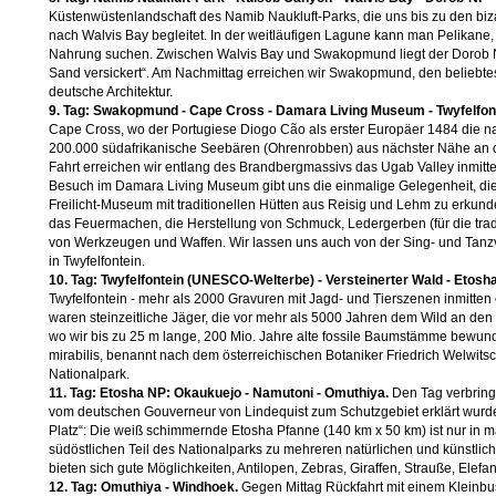
Küstenwüstenlandschaft des Namib Naukluft-Parks, die uns bis zu den bi
nach Walvis Bay begleitet. In der weitläufigen Lagune kann man Pelikane,
Nahrung suchen. Zwischen Walvis Bay und Swakopmund liegt der Dorob Na
Sand versickert“. Am Nachmittag erreichen wir Swakopmund, den beliebtest
deutsche Architektur.
9. Tag: Swakopmund - Cape Cross - Damara Living Museum - Twyfelfont
Cape Cross, wo der Portugiese Diogo Cão als erster Europäer 1484 die n
200.000 südafrikanische Seebären (Ohrenrobben) aus nächster Nähe an 
Fahrt erreichen wir entlang des Brandbergmassivs das Ugab Valley inmitt
Besuch im Damara Living Museum gibt uns die einmalige Gelegenheit, die
Freilicht-Museum mit traditionellen Hütten aus Reisig und Lehm zu erkunde
das Feuermachen, die Herstellung von Schmuck, Ledergerben (für die tr
von Werkzeugen und Waffen. Wir lassen uns auch von der Sing- und Tanzv
in Twyfelfontein.
10. Tag: Twyfelfontein (UNESCO-Welterbe) - Versteinerter Wald - Etosh
Twyfelfontein - mehr als 2000 Gravuren mit Jagd- und Tierszenen inmitten 
waren steinzeitliche Jäger, die vor mehr als 5000 Jahren dem Wild an den
wo wir bis zu 25 m lange, 200 Mio. Jahre alte fossile Baumstämme bewunde
mirabilis, benannt nach dem österreichischen Botaniker Friedrich Welwits
Nationalpark.
11. Tag: Etosha NP: Okaukuejo - Namutoni - Omuthiya.
Den Tag verbring
vom deutschen Gouverneur von Lindequist zum Schutzgebiet erklärt wurd
Platz“: Die weiß schimmernde Etosha Pfanne (140 km x 50 km) ist nur in 
südöstlichen Teil des Nationalparks zu mehreren natürlichen und künstlic
bieten sich gute Möglichkeiten, Antilopen, Zebras, Giraffen, Strauße, Elef
12. Tag: Omuthiya - Windhoek.
Gegen Mittag Rückfahrt mit einem Kleinbu