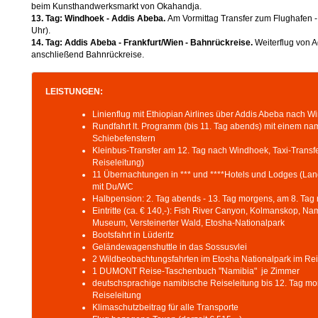
beim Kunsthandwerksmarkt von Okahandja.
13. Tag: Windhoek - Addis Abeba.
Am Vormittag Transfer zum Flughafen - 
Uhr).
14. Tag: Addis Abeba - Frankfurt/Wien - Bahnrückreise.
Weiterflug von A
anschließend Bahnrückreise.
LEISTUNGEN:
Linienflug mit Ethiopian Airlines über Addis Abeba nach W
Rundfahrt lt. Programm (bis 11. Tag abends) mit einem nam
Schiebefenstern
Kleinbus-Transfer am 12. Tag nach Windhoek, Taxi-Trans
Reiseleitung)
11 Übernachtungen in *** und ****Hotels und Lodges (Land
mit Du/WC
Halbpension: 2. Tag abends - 13. Tag morgens, am 8. Tag 
Eintritte (ca. € 140,-): Fish River Canyon, Kolmanskop, N
Museum, Versteinerter Wald, Etosha-Nationalpark
Bootsfahrt in Lüderitz
Geländewagenshuttle in das Sossusvlei
2 Wildbeobachtungsfahrten im Etosha Nationalpark im Re
1 DUMONT Reise-Taschenbuch "Namibia" je Zimmer
deutschsprachige namibische Reiseleitung bis 12. Tag morg
Reiseleitung
Klimaschutzbeitrag für alle Transporte