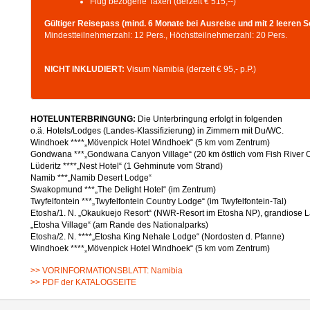
Flug bezogene Taxen (derzeit € 515,--)
Gültiger Reisepass (mind. 6 Monate bei Ausreise und mit 2 leeren S
Mindestteilnehmerzahl: 12 Pers., Höchstteilnehmerzahl: 20 Pers.
NICHT INKLUDIERT:
Visum Namibia (derzeit € 95,- p.P.)
HOTELUNTERBRINGUNG:
Die Unterbringung erfolgt in folgenden
o.ä. Hotels/Lodges (Landes-Klassifizierung) in Zimmern mit Du/WC.
Windhoek ****„Mövenpick Hotel Windhoek“ (5 km vom Zentrum)
Gondwana ***„Gondwana Canyon Village“ (20 km östlich vom Fish River 
Lüderitz ****„Nest Hotel“ (1 Gehminute vom Strand)
Namib ***„Namib Desert Lodge“
Swakopmund ***„The Delight Hotel“ (im Zentrum)
Twyfelfontein ***„Twyfelfontein Country Lodge“ (im Twyfelfontein-Tal)
Etosha/1. N. „Okaukuejo Resort“ (NWR-Resort im Etosha NP), grandiose La
„Etosha Village“ (am Rande des Nationalparks)
Etosha/2. N. ****„Etosha King Nehale Lodge“ (Nordosten d. Pfanne)
Windhoek ****„Mövenpick Hotel Windhoek“ (5 km vom Zentrum)
>> VORINFORMATIONSBLATT: Namibia
>> PDF der KATALOGSEITE