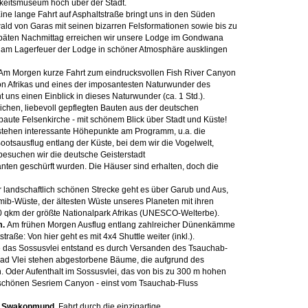
gkeitsmuseum hoch über der Stadt.
ine lange Fahrt auf Asphaltstraße bringt uns in den Süden
 von Garas mit seinen bizarren Felsformationen sowie bis zu
päten Nachmittag erreichen wir unsere Lodge im Gondwana
d am Lagerfeuer der Lodge in schöner Atmosphäre ausklingen
Am Morgen kurze Fahrt zum eindrucksvollen Fish River Canyon
nyon Afrikas und eines der imposantesten Naturwunder des
ns einen Einblick in dieses Naturwunder (ca. 1 Std.).
eichen, liebevoll gepflegten Bauten aus der deutschen
rbaute Felsenkirche - mit schönem Blick über Stadt und Küste!
stehen interessante Höhepunkte am Programm, u.a. die
ootsausflug entlang der Küste, bei dem wir die Vogelwelt,
besuchen wir die deutsche Geisterstadt
en geschürft wurden. Die Häuser sind erhalten, doch die
r landschaftlich schönen Strecke geht es über Garub und Aus,
mib-Wüste, der ältesten Wüste unseres Planeten mit ihren
0 qkm der größte Nationalpark Afrikas (UNESCO-Welterbe).
m.
Am frühen Morgen Ausflug entlang zahlreicher Dünenkämme
aße: Von hier geht es mit 4x4 Shuttle weiter (inkl.).
ie das Sossusvlei entstand es durch Versanden des Tsauchab-
 Dead Vlei stehen abgestorbene Bäume, die aufgrund des
en. Oder Aufenthalt im Sossusvlei, das von bis zu 300 m hohen
 schönen Sesriem Canyon - einst vom Tsauchab-Fluss
P - Swakopmund.
Fahrt durch die einzigartige