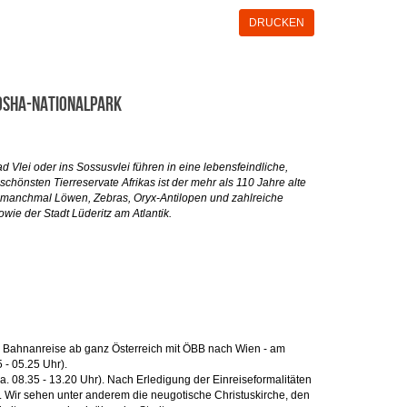
DRUCKEN
tosha-Nationalpark
Vlei oder ins Sossusvlei führen in eine lebensfeindliche,
hönsten Tierreservate Afrikas ist der mehr als 110 Jahre alte
, manchmal Löwen, Zebras, Oryx-Antilopen und zahlreiche
ie der Stadt Lüderitz am Atlantik.
.
Bahnanreise ab ganz Österreich mit ÖBB nach Wien - am
 - 05.25 Uhr).
. 08.35 - 13.20 Uhr). Nach Erledigung der Einreiseformalitäten
. Wir sehen unter anderem die neugotische Christuskirche, den