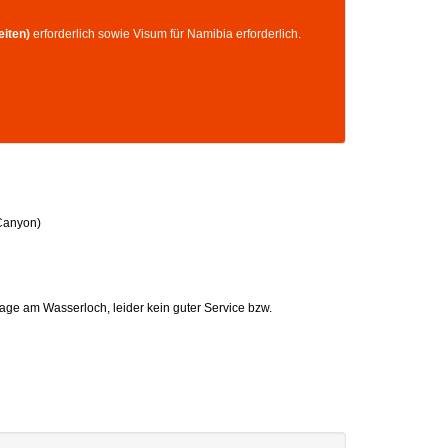
eiten)
erforderlich sowie Visum für Namibia erforderlich.
Canyon)
ge am Wasserloch, leider kein guter Service bzw.