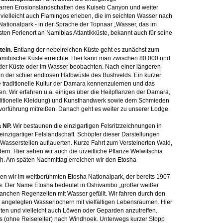
zarren Erosionslandschaften des Kuiseb Canyon und weiter
 vielleicht auch Flamingos erleben, die im seichten Wasser nach
tionalpark - in der Sprache der Topnaar „Wasser, das im
en Ferienort an Namibias Atlantikküste, bekannt auch für seine
ein.
Entlang der nebelreichen Küste geht es zunächst zum
amibische Küste erreichte. Hier kann man zwischen 80.000 und
der Küste oder im Wasser beobachten. Nach einer längeren
en der schier endlosen Halbwüste des Bushvelds. Ein kurzer
 traditionelle Kultur der Damara kennenzulernen und das
n. Wir erfahren u.a. einiges über die Heilpflanzen der Damara,
aditionelle Kleidung) und Kunsthandwerk sowie dem Schmieden
orführung mitreißen. Danach geht es weiter zu unserer Lodge
a NP.
Wir bestaunen die einzigartigen Felsritzzeichnungen in
einzigartiger Felslandschaft. Schöpfer dieser Darstellungen
 Wasserstellen auflauerten. Kurze Fahrt zum Versteinerten Wald,
rn. Hier sehen wir auch die urzeitliche Pflanze Welwitschia
ch. Am späten Nachmittag erreichen wir den Etosha
en wir im weltberühmten Etosha Nationalpark, der bereits 1907
e. Der Name Etosha bedeutet in Oshivambo „großer weißer
manchen Regenzeiten mit Wasser gefüllt. Wir fahren durch den
h angelegten Wasserlöchern mit vielfältigen Lebensräumen. Hier
anten und vielleicht auch Löwen oder Geparden anzutreffen.
s (ohne Reiseleiter) nach Windhoek. Unterwegs kurzer Stopp