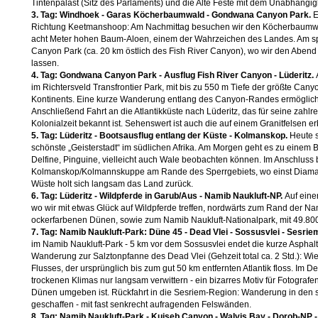
Tintenpalast (Sitz des Parlaments) und die Alte Feste mit dem Unabhängi
3. Tag: Windhoek - Garas Köcherbaumwald - Gondwana Canyon Park.
E
Richtung Keetmanshoop: Am Nachmittag besuchen wir den Köcherbaumwald
acht Meter hohen Baum-Aloen, einem der Wahrzeichen des Landes. Am s
Canyon Park (ca. 20 km östlich des Fish River Canyon), wo wir den Aben
lassen.
4. Tag: Gondwana Canyon Park - Ausflug Fish River Canyon - Lüderitz.
im Richtersveld Transfrontier Park, mit bis zu 550 m Tiefe der größte Ca
Kontinents. Eine kurze Wanderung entlang des Canyon-Randes ermöglicht u
Anschließend Fahrt an die Atlantikküste nach Lüderitz, das für seine zahlr
Kolonialzeit bekannt ist. Sehenswert ist auch die auf einem Granitfelsen e
5. Tag: Lüderitz - Bootsausflug entlang der Küste - Kolmanskop.
Heute 
schönste „Geisterstadt“ im südlichen Afrika. Am Morgen geht es zu einem B
Delfine, Pinguine, vielleicht auch Wale beobachten können. Im Anschluss 
Kolmanskop/Kolmannskuppe am Rande des Sperrgebiets, wo einst Diamant
Wüste holt sich langsam das Land zurück.
6. Tag: Lüderitz - Wildpferde in Garub/Aus - Namib Naukluft-NP.
Auf eine
wo wir mit etwas Glück auf Wildpferde treffen, nordwärts zum Rand der Na
ockerfarbenen Dünen, sowie zum Namib Naukluft-Nationalpark, mit 49.80
7. Tag: Namib Naukluft-Park: Düne 45 - Dead Vlei - Sossusvlei - Sesrie
im Namib Naukluft-Park - 5 km vor dem Sossusvlei endet die kurze Asphaltstr
Wanderung zur Salztonpfanne des Dead Vlei (Gehzeit total ca. 2 Std.): W
Flusses, der ursprünglich bis zum gut 50 km entfernten Atlantik floss. Im
trockenen Klimas nur langsam verwittern - ein bizarres Motiv für Fotograf
Dünen umgeben ist. Rückfahrt in die Sesriem-Region: Wanderung in den
geschaffen - mit fast senkrecht aufragenden Felswänden.
8. Tag: Namib Naukluft-Park - Kuiseb Canyon - Walvis Bay - Dorob-N