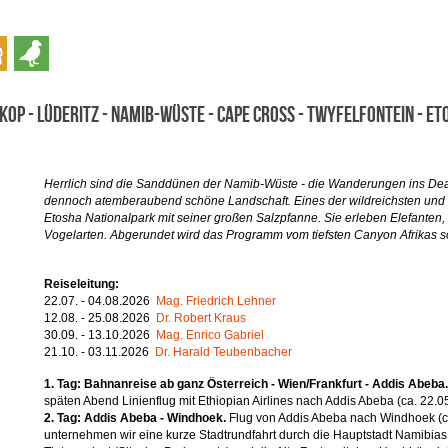
op - Lüderitz - Namib-Wüste - Cape Cross - Twyfelfontein - E
Herrlich sind die Sanddünen der Namib-Wüste - die Wanderungen ins Dead 
dennoch atemberaubend schöne Landschaft. Eines der wildreichsten und sc
Etosha Nationalpark mit seiner großen Salzpfanne. Sie erleben Elefanten
Vogelarten. Abgerundet wird das Programm vom tiefsten Canyon Afrikas sow
Reiseleitung:
22.07. - 04.08.2026
Mag. Friedrich Lehner
12.08. - 25.08.2026
Dr. Robert Kraus
30.09. - 13.10.2026
Mag. Enrico Gabriel
21.10. - 03.11.2026
Dr. Harald Teubenbacher
1. Tag: Bahnanreise ab ganz Österreich - Wien/Frankfurt - Addis Abeba
späten Abend Linienflug mit Ethiopian Airlines nach Addis Abeba (ca. 22.05
2. Tag: Addis Abeba - Windhoek.
Flug von Addis Abeba nach Windhoek (ca
unternehmen wir eine kurze Stadtrundfahrt durch die Hauptstadt Namibias