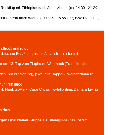
Rückflug mit Ethiopian nach Addis Abeba (ca. 14.30 - 21.20
ddis Abeba nach Wien (ca. 00.35 - 05.55 Uhr) bzw. Frankfurt,
indhoek und retour
ibischen Bus/Kleinbus mit Aircondition oder mit
fer am 13. Tag zum Flughafen Windhoek (Transfers ohne
es- Klassifizierung), jeweils in Doppel-/Zweibettzimmern
nur Frühstück
amib Naukluft-Park, Cape Cross, Twyfelfontein, Damara Living
isebus
ens (bei kleiner Gruppe als Driverguide) bzw. österr.