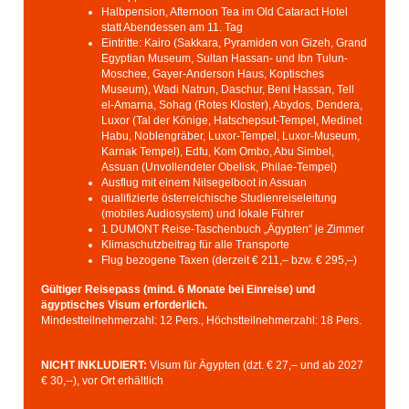
Halbpension, Afternoon Tea im Old Cataract Hotel
statt Abendessen am 11. Tag
Eintritte: Kairo (Sakkara, Pyramiden von Gizeh, Grand
Egyptian Museum, Sultan Hassan- und Ibn Tulun-
Moschee, Gayer-Anderson Haus, Koptisches
Museum), Wadi Natrun, Daschur, Beni Hassan, Tell
el-Amarna, Sohag (Rotes Kloster), Abydos, Dendera,
Luxor (Tal der Könige, Hatschepsut-Tempel, Medinet
Habu, Noblengräber, Luxor-Tempel, Luxor-Museum,
Karnak Tempel), Edfu, Kom Ombo, Abu Simbel,
Assuan (Unvollendeter Obelisk, Philae-Tempel)
Ausflug mit einem Nilsegelboot in Assuan
qualifizierte österreichische Studienreiseleitung
(mobiles Audiosystem) und lokale Führer
1 DUMONT Reise-Taschenbuch „Ägypten“ je Zimmer
Klimaschutzbeitrag für alle Transporte
Flug bezogene Taxen (derzeit € 211,– bzw. € 295,–)
Gültiger Reisepass (mind. 6 Monate bei Einreise) und
ägyptisches Visum erforderlich.
Mindestteilnehmerzahl: 12 Pers., Höchstteilnehmerzahl: 18 Pers.
NICHT INKLUDIERT:
Visum für Ägypten (dzt. € 27,– und ab 2027
€ 30,--), vor Ort erhältlich