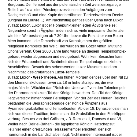
Bergbaus. Der Tempel aus der ptolemäischen Zeit weist einzigartige
Reliefs auf, u.a. eine Priesterprozession in den Aufgängen zum
Dachgeschoß und eine Kopie der berühmten Tierkreiszeichen-Decke
(Original im Louvre ...). Am Nachmittag geht es über Qena nach Luxor.
7. Tag: Luxor.
Luxor ist der Höhepunkt einer jeden ÄgyptenReise:
Nirgendwo sonst in Ägypten finden sich so viele imposante Denkmäler
wie hier. Wir besichtigen ab 7.30 Uhr - bevor die Besucher vom Roten
Meer kommen - die Tempelstadt von Karnak, einen der größten
religiösen Komplexe der Welt. Hier wurden die Götter Amun, Mut und
Chons verehrt. Über 2000 Jahre lang wurde an diesem Tempelkomplex
gebaut, wieder abgerissen und neu gebaut. Wohl kein Besucher kann
sich der Erhabenheit und Schönheit dieser Tempelanlage entziehen.
Anschließend Besuch des sehenswerten Luxor-Museums und am
Nachmittag des großartigen Luxor-Tempels.
8. Tag: Luxor - West-Theben.
Am frühen Morgen geht es über den Nil zu
den Memnonskolossen, zwei ca. 18 m hohe Sitzfiguren, die wie
majestätische Wächter das "Reich der Unterwelt" von den Totentempeln
der Pharaonen bis zum Tal der Könige bewachen. Das Tal der Könige
liegt versteckt hinter hohen Felsklippen: Vor der Zeit des Neuen Reiches
bestanden die Begräbnisgebäude der Könige Ägyptens aus
Pyramidengrabstätten und Tempelbauten. Ab der 18. Dynastie löste man
sich von dieser Tradition, indem man die Grabstätten in den Felsklippen
verbarg. Besuch von drei Gräbern, z.B. Ramses III, Ramses V und VI, ...
Weiter nach Deir el-Bahari - die ägyptische Königin Hatschepsut
ließ hier einen dreistufigen Terrassentempel errichten, der sich
harmonisch in die Landschaft einfügt. Nicht minder interessant ist der