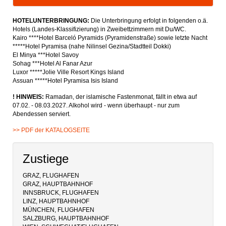
HOTELUNTERBRINGUNG:
Die Unterbringung erfolgt in folgenden o.ä.
Hotels (Landes-Klassifizierung) in Zweibettzimmern mit Du/WC.
Kairo ****Hotel Barceló Pyramids (Pyramidenstraße) sowie letzte Nacht
*****Hotel Pyramisa (nahe Nilinsel Gezina/Stadtteil Dokki)
El Minya ***Hotel Savoy
Sohag ***Hotel Al Fanar Azur
Luxor *****Jolie Ville Resort Kings Island
Assuan *****Hotel Pyramisa Isis Island
! HINWEIS:
Ramadan, der islamische Fastenmonat, fällt in etwa auf
07.02. - 08.03.2027. Alkohol wird - wenn überhaupt - nur zum
Abendessen serviert.
>> PDF der KATALOGSEITE
Zustiege
GRAZ, FLUGHAFEN
GRAZ, HAUPTBAHNHOF
INNSBRUCK, FLUGHAFEN
LINZ, HAUPTBAHNHOF
MÜNCHEN, FLUGHAFEN
SALZBURG, HAUPTBAHNHOF