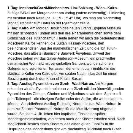
1. Tag: Innsbruck/Graz/München bzw. Linz/Salzburg - Wien - Kairo.
Zuflüge/AIRail am Morgen oder am Vortag (sofern notwendig) - Linienflug
mit Austrian nach Kairo (ca. 11.15 - 15.45 Uhr), wo man am Nachmittag
landet. Transfer zum Hotel an der Pyramidenstraße.
2. Tag: Kairo.
Am Morgen Besuch des neuen Grand Egyptian Museum
mit den schönsten Funden aus den drei Pharaonenreichen sowie dem
Goldschatz des Tutanchamun. Heute lernen wir auch die bedeutendsten
Moscheen Kairos kennen, die Sultan Hassan-Moschee, den
beeindruckendsten Bau der mamelukischen Zeit, und die Ibn Tulun-
Moschee, das älteste islamische Bauwerk Ägyptens. Unweit der
Moschee sehen wir das Gayer-Anderson-Museum, ein prachtvoller
osmanischer Wohnsitz mit verwinkelten Gängen, wunderschönen
Galerien und vergitterten Terrassen, der einen guten Einblick in die
städtische Kultur von Kairo gibt. Am späten Nachmittag Zeit für einen
Spaziergang durch den Khan-el-Khalili-Basar.
3. Tag: Ausflug Pyramiden von Gizeh - Wadi Natrun.
Am Morgen
erkunden wir das Pyramidenplateau von Gizeh mit den überwältigenden
Pyramiden des Cheops, Chefren und Mykerinos sowie dem Sphinx mit
dem Taltempel - die einzigen Weltwunder der Antike, die wir bestaunen
können. Anschließend Ausflug Richtung Norden in das Wadi Natrun, in
dem zur Zeit der Pharaonen Natron für die Mumifizierung abgebaut
wurde. Seit dem 4. Jh. leben hier koptische Einsiedler, später
Mönchsgemeinschaften, von denen noch vier Klöster erhalten sind. Nach
Möglichkeit Besuch eines Klosters, das einen guten Einblick in die
Ursprünge des Mönchstums gibt. Am Nachmittag Rückfahrt nach Gizeh.