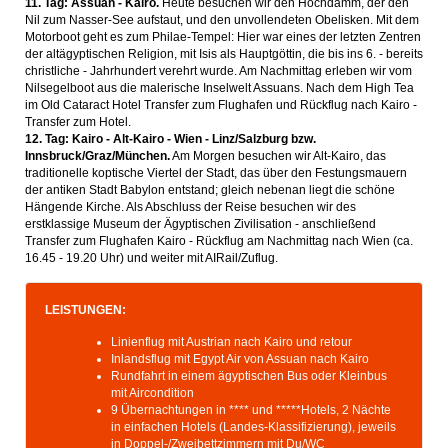
11. Tag: Assuan - Kairo.
Heute besuchen wir den Hochdamm, der den
Nil zum Nasser-See aufstaut, und den unvollendeten Obelisken. Mit dem
Motorboot geht es zum Philae-Tempel: Hier war eines der letzten Zentren
der altägyptischen Religion, mit Isis als Hauptgöttin, die bis ins 6. - bereits
christliche - Jahrhundert verehrt wurde. Am Nachmittag erleben wir vom
Nilsegelboot aus die malerische Inselwelt Assuans. Nach dem High Tea
im Old Cataract Hotel Transfer zum Flughafen und Rückflug nach Kairo -
Transfer zum Hotel.
12. Tag: Kairo - Alt-Kairo - Wien - Linz/Salzburg bzw.
Innsbruck/Graz/München.
Am Morgen besuchen wir Alt-Kairo, das
traditionelle koptische Viertel der Stadt, das über den Festungsmauern
der antiken Stadt Babylon entstand; gleich nebenan liegt die schöne
Hängende Kirche. Als Abschluss der Reise besuchen wir des
erstklassige Museum der Ägyptischen Zivilisation - anschließend
Transfer zum Flughafen Kairo - Rückflug am Nachmittag nach Wien (ca.
16.45 - 19.20 Uhr) und weiter mit AIRail/Zuflug.
LEISTUNGEN:
Linienflug mit Austrian nach Kairo und retour
Inlandsflug mit Egypt Air von Assuan nach Kairo
Rundfahrt in einem ägyptischen Bus oder Kleinbus
mit Aircondition
9 Übernachtungen in **** und *****Hotels, 2 Nächte
in einfachen Hotels (Landes-Klassifizierung), jeweils
in Doppel-/Zweibettzimmern mit Du/WC