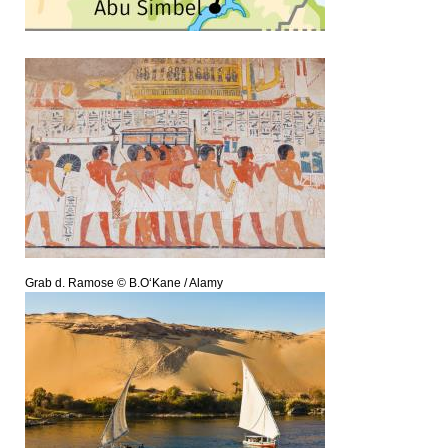
Grab d. Ramose © B.O‘Kane / Alamy