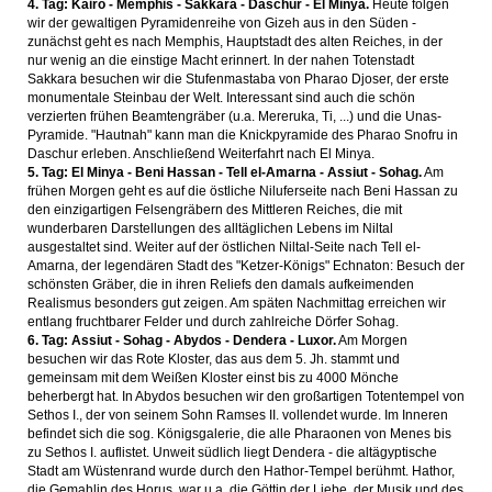
4. Tag: Kairo - Memphis - Sakkara - Daschur - El Minya.
Heute folgen
wir der gewaltigen Pyramidenreihe von Gizeh aus in den Süden -
zunächst geht es nach Memphis, Hauptstadt des alten Reiches, in der
nur wenig an die einstige Macht erinnert. In der nahen Totenstadt
Sakkara besuchen wir die Stufenmastaba von Pharao Djoser, der erste
monumentale Steinbau der Welt. Interessant sind auch die schön
verzierten frühen Beamtengräber (u.a. Mereruka, Ti, ...) und die Unas-
Pyramide. "Hautnah" kann man die Knickpyramide des Pharao Snofru in
Daschur erleben. Anschließend Weiterfahrt nach El Minya.
5. Tag: El Minya - Beni Hassan - Tell el-Amarna - Assiut - Sohag.
Am
frühen Morgen geht es auf die östliche Niluferseite nach Beni Hassan zu
den einzigartigen Felsengräbern des Mittleren Reiches, die mit
wunderbaren Darstellungen des alltäglichen Lebens im Niltal
ausgestaltet sind. Weiter auf der östlichen Niltal-Seite nach Tell el-
Amarna, der legendären Stadt des "Ketzer-Königs" Echnaton: Besuch der
schönsten Gräber, die in ihren Reliefs den damals aufkeimenden
Realismus besonders gut zeigen. Am späten Nachmittag erreichen wir
entlang fruchtbarer Felder und durch zahlreiche Dörfer Sohag.
6. Tag: Assiut - Sohag - Abydos - Dendera - Luxor.
Am Morgen
besuchen wir das Rote Kloster, das aus dem 5. Jh. stammt und
gemeinsam mit dem Weißen Kloster einst bis zu 4000 Mönche
beherbergt hat. In Abydos besuchen wir den großartigen Totentempel von
Sethos I., der von seinem Sohn Ramses II. vollendet wurde. Im Inneren
befindet sich die sog. Königsgalerie, die alle Pharaonen von Menes bis
zu Sethos I. auflistet. Unweit südlich liegt Dendera - die altägyptische
Stadt am Wüstenrand wurde durch den Hathor-Tempel berühmt. Hathor,
die Gemahlin des Horus, war u.a. die Göttin der Liebe, der Musik und des