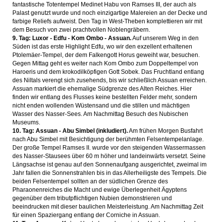
fantastische Totentempel Medinet Habu von Ramses III, der auch als
Palast genutzt wurde und noch einzigartige Malereien an der Decke und
farbige Reliefs aufweist. Den Tag in West-Theben komplettieren wir mit
dem Besuch von zwei prachtvollen Noblengräbern.
9. Tag: Luxor - Edfu - Kom Ombo - Assuan.
Auf unserem Weg in den
Süden ist das erste Highlight Edfu, wo wir den exzellent erhaltenen
Ptolemäer-Tempel, der dem Falkengott Horus geweiht war, besuchen.
Gegen Mittag geht es weiter nach Kom Ombo zum Doppeltempel von
Haroeris und dem krokodilköpfigen Gott Sobek. Das Fruchtland entlang
des Niltals verengt sich zusehends, bis wir schließlich Assuan erreichen.
Assuan markiert die ehemalige Südgrenze des Alten Reiches. Hier
finden wir entlang des Flusses keine bestellten Felder mehr, sondern
nicht enden wollenden Wüstensand und die stillen und mächtigen
Wasser des Nasser-Sees. Am Nachmittag Besuch des Nubischen
Museums.
10. Tag: Assuan - Abu Simbel (inkludiert).
Am frühen Morgen Busfahrt
nach Abu Simbel mit Besichtigung der berühmten Felsentempelanlage.
Der große Tempel Ramses II. wurde vor den steigenden Wassermassen
des Nasser-Stausees über 60 m höher und landeinwärts versetzt. Seine
Längsachse ist genau auf den Sonnenaufgang ausgerichtet, zweimal im
Jahr fallen die Sonnenstrahlen bis in das Allerheiligste des Tempels. Die
beiden Felsentempel sollten an der südlichen Grenze des
Pharaonenreiches die Macht und ewige Überlegenheit Ägyptens
gegenüber dem tributpflichtigen Nubien demonstrieren und
beeindrucken mit dieser baulichen Meisterleistung. Am Nachmittag Zeit
für einen Spaziergang entlang der Corniche in Assuan.