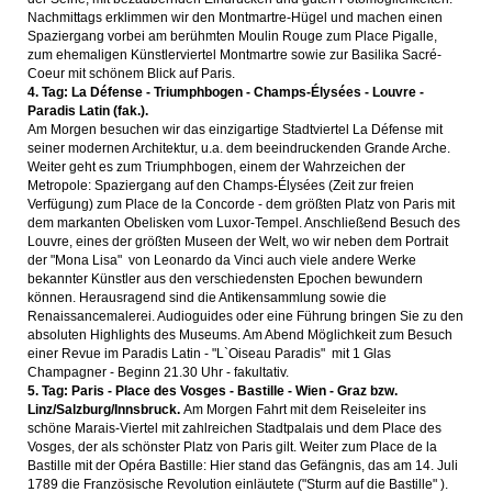
Nachmittags erklimmen wir den Montmartre-Hügel und machen einen
Spaziergang vorbei am berühmten Moulin Rouge zum Place Pigalle,
zum ehemaligen Künstlerviertel Montmartre sowie zur Basilika Sacré-
Coeur mit schönem Blick auf Paris.
4. Tag: La Défense - Triumphbogen -
Champs-Élysées - Louvre -
Paradis Latin (fak.).
Am Morgen besuchen wir das einzigartige Stadtviertel La Défense mit
seiner modernen Architektur, u.a. dem beeindruckenden Grande Arche.
Weiter geht es zum Triumphbogen, einem der Wahrzeichen der
Metropole: Spaziergang auf den Champs-Élysées (Zeit zur freien
Verfügung) zum Place de la Concorde - dem größten Platz von Paris mit
dem markanten Obelisken vom Luxor-Tempel. Anschließend Besuch des
Louvre, eines der größten Museen der Welt, wo wir neben dem Portrait
der "Mona Lisa" von Leonardo da Vinci auch viele andere Werke
bekannter Künstler aus den verschiedensten Epochen bewundern
können. Herausragend sind die Antikensammlung sowie die
Renaissancemalerei. Audioguides oder eine Führung bringen Sie zu den
absoluten Highlights des Museums. Am Abend Möglichkeit zum Besuch
einer Revue im Paradis Latin - "L`Oiseau Paradis" mit 1 Glas
Champagner - Beginn 21.30 Uhr - fakultativ.
5. Tag: Paris - Place des Vosges - Bastille - Wien - Graz bzw.
Linz/Salzburg/Innsbruck.
Am Morgen Fahrt mit dem Reiseleiter ins
schöne Marais-Viertel mit zahlreichen Stadtpalais und dem Place des
Vosges, der als schönster Platz von Paris gilt. Weiter zum Place de la
Bastille mit der Opéra Bastille: Hier stand das Gefängnis, das am 14. Juli
1789 die Französische Revolution einläutete ("Sturm auf die Bastille" ).