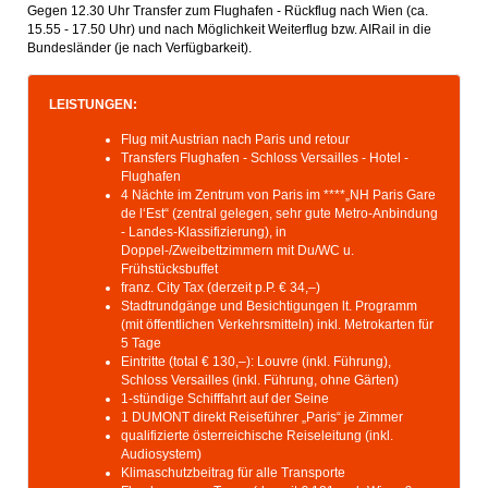
Gegen 12.30 Uhr Transfer zum Flughafen - Rückflug nach Wien (ca.
15.55 - 17.50 Uhr) und nach Möglichkeit Weiterflug bzw. AIRail in die
Bundesländer (je nach Verfügbarkeit).
LEISTUNGEN:
Flug mit Austrian nach Paris und retour
Transfers Flughafen - Schloss Versailles - Hotel -
Flughafen
4 Nächte im Zentrum von Paris im ****„NH Paris Gare
de l‘Est“ (zentral gelegen, sehr gute Metro-Anbindung
- Landes-Klassifizierung), in
Doppel-/Zweibettzimmern mit Du/WC u.
Frühstücksbuffet
franz. City Tax (derzeit p.P. € 34,–)
Stadtrundgänge und Besichtigungen lt. Programm
(mit öffentlichen Verkehrsmitteln) inkl. Metrokarten für
5 Tage
Eintritte (total € 130,–): Louvre (inkl. Führung),
Schloss Versailles (inkl. Führung, ohne Gärten)
1-stündige Schifffahrt auf der Seine
1 DUMONT direkt Reiseführer „Paris“ je Zimmer
qualifizierte österreichische Reiseleitung (inkl.
Audiosystem)
Klimaschutzbeitrag für alle Transporte