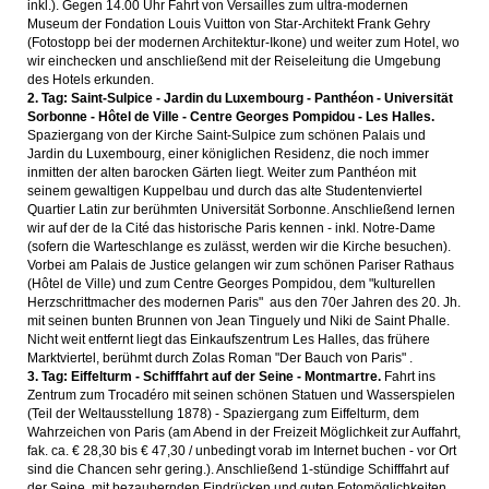
inkl.). Gegen 14.00 Uhr Fahrt von Versailles zum ultra-modernen
Museum der Fondation Louis Vuitton von Star-Architekt Frank Gehry
(Fotostopp bei der modernen Architektur-Ikone) und weiter zum Hotel, wo
wir einchecken und anschließend mit der Reiseleitung die Umgebung
des Hotels erkunden.
2. Tag: Saint-Sulpice - Jardin du Luxembourg - Panthéon - Universität
Sorbonne - Hôtel de Ville - Centre Georges Pompidou - Les Halles.
Spaziergang von der Kirche Saint-Sulpice zum schönen Palais und
Jardin du Luxembourg, einer königlichen Residenz, die noch immer
inmitten der alten barocken Gärten liegt. Weiter zum Panthéon mit
seinem gewaltigen Kuppelbau und durch das alte Studentenviertel
Quartier Latin zur berühmten Universität Sorbonne. Anschließend lernen
wir auf der de la Cité das historische Paris kennen - inkl. Notre-Dame
(sofern die Warteschlange es zulässt, werden wir die Kirche besuchen).
Vorbei am Palais de Justice gelangen wir zum schönen Pariser Rathaus
(Hôtel de Ville) und zum Centre Georges Pompidou, dem "kulturellen
Herzschrittmacher des modernen Paris" aus den 70er Jahren des 20. Jh.
mit seinen bunten Brunnen von Jean Tinguely und Niki de Saint Phalle.
Nicht weit entfernt liegt das Einkaufszentrum Les Halles, das frühere
Marktviertel, berühmt durch Zolas Roman "Der Bauch von Paris" .
3. Tag: Eiffelturm - Schifffahrt auf der Seine - Montmartre.
Fahrt ins
Zentrum zum Trocadéro mit seinen schönen Statuen und Wasserspielen
(Teil der Weltausstellung 1878) - Spaziergang zum Eiffelturm, dem
Wahrzeichen von Paris (am Abend in der Freizeit Möglichkeit zur Auffahrt,
fak. ca. € 28,30 bis € 47,30 / unbedingt vorab im Internet buchen - vor Ort
sind die Chancen sehr gering.). Anschließend 1-stündige Schifffahrt auf
der Seine, mit bezaubernden Eindrücken und guten Fotomöglichkeiten.