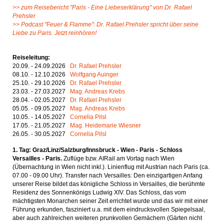
>> zum Reisebericht "Paris - Eine Liebeserklärung" von Dr. Rafael
Prehsler
>> Podcast "Feuer & Flamme": Dr. Rafael Prehsler spricht über seine
Liebe zu Paris. Jetzt reinhören!
Reiseleitung:
20.09. - 24.09.2026
Dr. Rafael Prehsler
08.10. - 12.10.2026
Wolfgang Auinger
25.10. - 29.10.2026
Dr. Rafael Prehsler
23.03. - 27.03.2027
Mag. Andreas Krebs
28.04. - 02.05.2027
Dr. Rafael Prehsler
05.05. - 09.05.2027
Mag. Andreas Krebs
10.05. - 14.05.2027
Cornelia Pilsl
17.05. - 21.05.2027
Mag. Heidemarie Wiesner
26.05. - 30.05.2027
Cornelia Pilsl
1. Tag: Graz/Linz/Salzburg/Innsbruck - Wien - Paris - Schloss
Versailles - Paris.
Zuflüge bzw. AIRail am Vortag nach Wien
(Übernachtung in Wien nicht inkl.). Linienflug mit Austrian nach Paris (ca.
07.00 - 09.00 Uhr). Transfer nach Versailles: Den einzigartigen Anfang
unserer Reise bildet das königliche Schloss in Versailles, die berühmte
Residenz des Sonnenkönigs Ludwig XIV. Das Schloss, das vom
mächtigsten Monarchen seiner Zeit errichtet wurde und das wir mit einer
Führung erkunden, fasziniert u.a. mit dem eindrucksvollen Spiegelsaal,
aber auch zahlreichen weiteren prunkvollen Gemächern (Gärten nicht