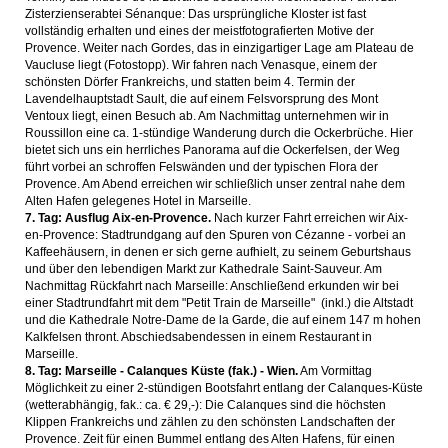
Zisterzienserabtei Sénanque: Das ursprüngliche Kloster ist fast
vollständig erhalten und eines der meistfotografierten Motive der
Provence. Weiter nach Gordes, das in einzigartiger Lage am Plateau de
Vaucluse liegt (Fotostopp). Wir fahren nach Venasque, einem der
schönsten Dörfer Frankreichs, und statten beim 4. Termin der
Lavendelhauptstadt Sault, die auf einem Felsvorsprung des Mont
Ventoux liegt, einen Besuch ab. Am Nachmittag unternehmen wir in
Roussillon eine ca. 1-stündige Wanderung durch die Ockerbrüche. Hier
bietet sich uns ein herrliches Panorama auf die Ockerfelsen, der Weg
führt vorbei an schroffen Felswänden und der typischen Flora der
Provence. Am Abend erreichen wir schließlich unser zentral nahe dem
Alten Hafen gelegenes Hotel in Marseille.
7. Tag: Ausflug Aix-en-Provence.
Nach kurzer Fahrt erreichen wir Aix-
en-Provence: Stadtrundgang auf den Spuren von Cézanne - vorbei an
Kaffeehäusern, in denen er sich gerne aufhielt, zu seinem Geburtshaus
und über den lebendigen Markt zur Kathedrale Saint-Sauveur. Am
Nachmittag Rückfahrt nach Marseille: Anschließend erkunden wir bei
einer Stadtrundfahrt mit dem "Petit Train de Marseille" (inkl.) die Altstadt
und die Kathedrale Notre-Dame de la Garde, die auf einem 147 m hohen
Kalkfelsen thront. Abschiedsabendessen in einem Restaurant in
Marseille.
8. Tag: Marseille - Calanques Küste (fak.) - Wien.
Am Vormittag
Möglichkeit zu einer 2-stündigen Bootsfahrt entlang der Calanques-Küste
(wetterabhängig, fak.: ca. € 29,-): Die Calanques sind die höchsten
Klippen Frankreichs und zählen zu den schönsten Landschaften der
Provence. Zeit für einen Bummel entlang des Alten Hafens, für einen