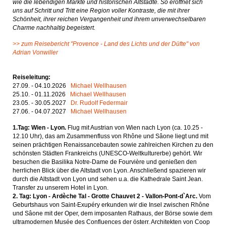
wie die lebendigen Märkte und historischen Altstädte. So eröffnet sich
uns auf Schritt und Tritt eine Region voller Kontraste, die mit ihrer
Schönheit, ihrer reichen Vergangenheit und ihrem unverwechselbaren
Charme nachhaltig begeistert.
>> zum Reisebericht "Provence - Land des Lichts und der Düfte" von
Adrian Vonwiller
Reiseleitung:
27.09. - 04.10.2026
Michael Wellhausen
25.10. - 01.11.2026
Michael Wellhausen
23.05. - 30.05.2027
Dr. Rudolf Federmair
27.06. - 04.07.2027
Michael Wellhausen
1.Tag: Wien - Lyon.
Flug mit Austrian von Wien nach Lyon (ca. 10.25 -
12.10 Uhr), das am Zusammenfluss von Rhône und Sâone liegt und mit
seinen prächtigen Renaissancebauten sowie zahlreichen Kirchen zu den
schönsten Städten Frankreichs (UNESCO-Weltkulturerbe) gehört. Wir
besuchen die Basilika Notre-Dame de Fourvière und genießen den
herrlichen Blick über die Altstadt von Lyon. Anschließend spazieren wir
durch die Altstadt von Lyon und sehen u.a. die Kathedrale Saint Jean.
Transfer zu unserem Hotel in Lyon.
2. Tag: Lyon - Ardèche Tal - Grotte Chauvet 2 - Vallon-Pont-d`Arc.
Vom
Geburtshaus von Saint-Exupéry erkunden wir die Insel zwischen Rhône
und Sâone mit der Oper, dem imposanten Rathaus, der Börse sowie dem
ultramodernen Musée des Confluences der österr. Architekten von Coop