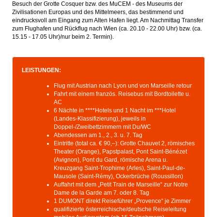
Besuch der Grotte Cosquer bzw. des MuCEM - des Museums der
Zivilisationen Europas und des Mittelmeers, das bestimmend und
eindrucksvoll am Eingang zum Alten Hafen liegt. Am Nachmittag Transfer
zum Flughafen und Rückflug nach Wien (ca. 20.10 - 22.00 Uhr) bzw. (ca.
15.15 - 17.05 Uhr)/nur beim 2. Termin).
LEISTUNGEN:
Flug mit Austrian nach Lyon und von Marseille retour
Fahrt mit einem französ. Reisebus mit Bordtoilette u.
AC
6 Nächte in ****Hotels und 1 Nacht im ***Hotel
(Landes-Klassifizierung), jeweils in
Doppel-/Zweibettzimmern mit Du/WC
Abendessen am 1., 2., 3. u. 7. Tag
Eintritte (total ca. € 90,–): Grotte Chauvet 2, römisches
Theater (Orange), Papstpalast, Pont Saint-Bénézet
(Avignon), Pont du Gard, römische Arena u.
Kreuzgang Saint-Trophime (Arles), Saint-Paul-de-
Mausole (Saint-Rémy), Ockerbrüche (Roussillon)
Auffahrt mit dem „Petit Train de Marseille“ zur Notre
Dame de la Garde am 7. oder 8. Tag
1 DUMONT direkt Reiseführer „Provence“ je Zimmer
qualifizierte österreichische/deutsche Reiseleitung