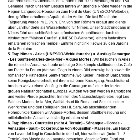
Während seines Aufenthalts enstanden rund 100 Zeichnungen und 150
Gemälde. Nach unserem Besuch fahren wir über die Rhône wieder in die
Region Languedoc-Roussillon zum Pont du Gard (UNESCO-Welterbe),
dem größten erhaltenen Aquädukt der Antike. Die fast 50 m hohe
Talquerung wurde im 1. Jh. n. Chr. von den Römern erbaut und diente
über Jahrhunderte als Wasserleitung für Nîmes. Unser Stadtrundgang in
Nîmes führt uns schließlich vom römischen Amphitheater durch die
Altstadt zum "Maison Carrée" (UNESCO-Welterbe), einem fantastisch
erhaltenen römischen Tempel (Eintritte nicht inkl.) sowie zu den Jardins
de la Fontaine.
5. Tag: Nîmes - Arles (UNESCO-Weltkulturerbe) u. Ausflug Camargue
- Les Saintes-Maries-de-la-Mer - Aigues Mortes.
Wir besuchen in Arles
die römische Arena, wo heute unblutige Stierkämpfe stattfinden, das Café
am Place du Forum (das van Gogh in einem Bild verewigt hat) sowie die
romanische Kathedrale Saint-Trophime, wo Kaiser Friedrich Barbarossa
seine Königskrone erhielt, mit ihrem schönen Kreuzgang. Anschließend
brechen wir zu einem Ausflug in die Camargue auf, eine der letzten
großen Naturlandschaften Europas. Auf den Weiden werden Kampfstiere
und weiße Pferde gezüchtet. Inmitten des Naturschutzgebietes liegt Les
Saintes-Maries-de-la-Mer, Wallfahrtsort für Roma und Sinti mit seiner
Wehrkirche und den Reliquien der Hl. Sara. Als abschließenden
Höhepunkt erkunden wir Aigues-Mortes, dessen Stadtbefestigung und
mittelalterliche Altstadt vollständig erhalten sind.
6. Tag: Nîmes - Coustellet (nicht 4. Termin) - Sénanque - Gordes -
Venasque - Sault - Ockerbrüche von Roussillon - Marseille.
Ein Hauch
von Lavendel liegt in Coustellet in der Luft, hier wollen wir (beim 1. - 3.
Termin) das Musée de la Lavande besuchen. Anschließend Fahrt zur