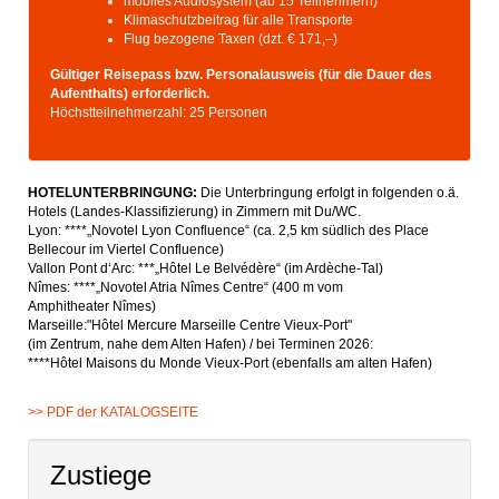
mobiles Audiosystem (ab 15 Teilnehmern)
Klimaschutzbeitrag für alle Transporte
Flug bezogene Taxen (dzt. € 171,–)
Gültiger Reisepass bzw. Personalausweis (für die Dauer des
Aufenthalts) erforderlich.
Höchstteilnehmerzahl: 25 Personen
HOTELUNTERBRINGUNG:
Die Unterbringung erfolgt in folgenden o.ä.
Hotels (Landes-Klassifizierung) in Zimmern mit Du/WC.
Lyon: ****„Novotel Lyon Confluence“ (ca. 2,5 km südlich des Place
Bellecour im Viertel Confluence)
Vallon Pont d‘Arc: ***„Hôtel Le Belvédère“ (im Ardèche-Tal)
Nîmes: ****„Novotel Atria Nîmes Centre“ (400 m vom
Amphitheater Nîmes)
Marseille:"Hôtel Mercure Marseille Centre Vieux-Port"
(im Zentrum, nahe dem Alten Hafen) / bei Terminen 2026:
****Hôtel Maisons du Monde Vieux-Port (ebenfalls am alten Hafen)
>> PDF der KATALOGSEITE
Zustiege