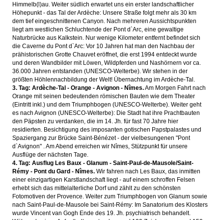
Himmelb(l)au. Weiter südlich erwartet uns ein erster landschaftlicher
Höhepunkt - das Tal der Ardèche: Unsere Straße folgt mehr als 30 km
dem tief eingeschnittenen Canyon. Nach mehreren Aussichtspunkten
liegt am westlichen Schluchtende der Pont d`Arc, eine gewaltige
Naturbrücke aus Kalkstein. Nur wenige Kilometer entfernt befindet sich
die Caverne du Pont d`Arc: Vor 10 Jahren hat man den Nachbau der
prähistorischen Grotte Chauvet eröffnet, die erst 1994 entdeckt wurde
und deren Wandbilder mit Löwen, Wildpferden und Nashörnern vor ca.
36.000 Jahren entstanden (UNESCO-Welterbe). Wir stehen in der
größten Höhlennachbildung der Welt! Übernachtung im Ardèche-Tal.
3. Tag: Ardèche-Tal - Orange - Avignon - Nîmes.
Am Morgen Fahrt nach
Orange mit seinen bedeutenden römischen Bauten wie dem Theater
(Eintritt inkl.) und dem Triumphbogen (UNESCO-Welterbe). Weiter geht
es nach Avignon (UNESCO-Welterbe): Die Stadt hat ihre Prachtbauten
den Päpsten zu verdanken, die im 14. Jh. für fast 70 Jahre hier
residierten. Besichtigung des imposanten gotischen Papstpalastes und
Spaziergang zur Brücke Saint-Bénézet - der vielbesungenen "Pont
d`Avignon" . Am Abend erreichen wir Nîmes, Stützpunkt für unsere
Ausflüge der nächsten Tage.
4. Tag: Ausflug Les Baux - Glanum - Saint-Paul-de-Mausole/Saint-
Rémy - Pont du Gard - Nîmes.
Wir fahren nach Les Baux, das inmitten
einer einzigartigen Karstlandschaft liegt - auf einem schroffen Felsen
erhebt sich das mittelalterliche Dorf und zählt zu den schönsten
Fotomotiven der Provence. Weiter zum Triumphbogen von Glanum sowie
nach Saint-Paul-de-Mausole bei Saint-Rémy: Im Sanatorium des Klosters
wurde Vincent van Gogh Ende des 19. Jh. psychiatrisch behandelt.