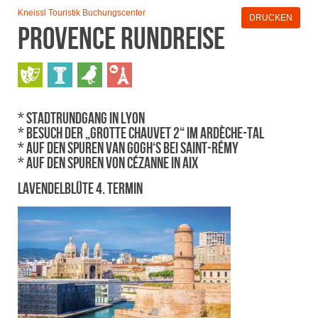
Kneissl Touristik Buchungscenter
DRUCKEN
Provence RundReise
* Stadtrundgang in Lyon
* Besuch der „Grotte Chauvet 2“ im Ardèche-Tal
* Auf den Spuren van Gogh‘s bei Saint-Rémy
* Auf den Spuren von Cézanne in Aix
Lavendelblüte 4. Termin