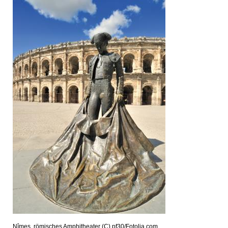
Nîmes, römisches Amphitheater (C) pf30/Fotolia.com