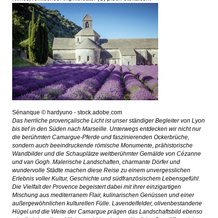
Sénanque © hardyuno - stock.adobe.com
Das herrliche provençalische Licht ist unser ständiger Begleiter von Lyon
bis tief in den Süden nach Marseille. Unterwegs entdecken wir nicht nur
die berühmten Camargue-Pferde und faszinierenden Ockerbrüche,
sondern auch beeindruckende römische Monumente, prähistorische
Wandbilder und die Schauplätze weltberühmter Gemälde von Cézanne
und van Gogh. Malerische Landschaften, charmante Dörfer und
wundervolle Städte machen diese Reise zu einem unvergesslichen
Erlebnis voller Kultur, Geschichte und südfranzösischem Lebensgefühl.
Die Vielfalt der Provence begeistert dabei mit ihrer einzigartigen
Mischung aus mediterranem Flair, kulinarischen Genüssen und einer
außergewöhnlichen kulturellen Fülle. Lavendelfelder, olivenbestandene
Hügel und die Weite der Camargue prägen das Landschaftsbild ebenso