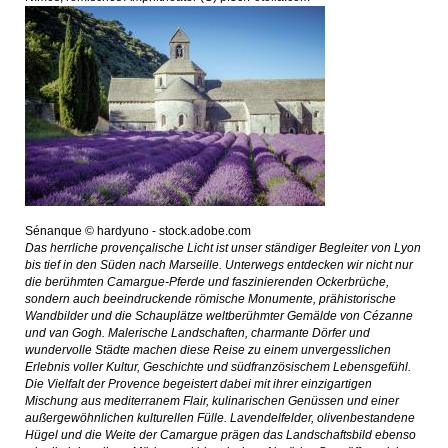
Sénanque © hardyuno - stock.adobe.com
Das herrliche provençalische Licht ist unser ständiger Begleiter von Lyon
bis tief in den Süden nach Marseille. Unterwegs entdecken wir nicht nur
die berühmten Camargue-Pferde und faszinierenden Ockerbrüche,
sondern auch beeindruckende römische Monumente, prähistorische
Wandbilder und die Schauplätze weltberühmter Gemälde von Cézanne
und van Gogh. Malerische Landschaften, charmante Dörfer und
wundervolle Städte machen diese Reise zu einem unvergesslichen
Erlebnis voller Kultur, Geschichte und südfranzösischem Lebensgefühl.
Die Vielfalt der Provence begeistert dabei mit ihrer einzigartigen
Mischung aus mediterranem Flair, kulinarischen Genüssen und einer
außergewöhnlichen kulturellen Fülle. Lavendelfelder, olivenbestandene
Hügel und die Weite der Camargue prägen das Landschaftsbild ebenso