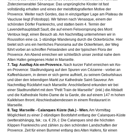
Zisterzienserabtei Sénanque: Das ursprüngliche Kloster ist fast
vollständig erhalten und eines der meistfotografierten Motive der
Provence. Weiter nach Gordes, das in einzigartiger Lage am Plateau de
Vaucluse liegt (Fotostopp). Wir fahren nach Venasque, einem der
schönsten Dörfer Frankreichs, und statten beim 4. Termin der
Lavendelhauptstadt Sault, die auf einem Felsvorsprung des Mont
Ventoux liegt, einen Besuch ab. Am Nachmittag unternehmen wir in
Roussillon eine ca. 1-stündige Wanderung durch die Ockerbrüche. Hier
bietet sich uns ein herrliches Panorama auf die Ockerfelsen, der Weg
führt vorbei an schroffen Felswänden und der typischen Flora der
Provence. Am Abend erreichen wir schließlich unser zentral nahe dem
Alten Hafen gelegenes Hotel in Marseille.
7. Tag: Ausflug Aix-en-Provence.
Nach kurzer Fahrt erreichen wir Aix-
en-Provence: Stadtrundgang auf den Spuren von Cézanne - vorbei an
Kaffeehäusern, in denen er sich gerne aufhielt, zu seinem Geburtshaus
und über den lebendigen Markt zur Kathedrale Saint-Sauveur. Am
Nachmittag Rückfahrt nach Marseille: Anschließend erkunden wir bei
einer Stadtrundfahrt mit dem "Petit Train de Marseille" (inkl.) die Altstadt
und die Kathedrale Notre-Dame de la Garde, die auf einem 147 m hohen
Kalkfelsen thront. Abschiedsabendessen in einem Restaurant in
Marseille.
8. Tag: Marseille - Calanques Küste (fak.) - Wien.
Am Vormittag
Möglichkeit zu einer 2-stündigen Bootsfahrt entlang der Calanques-Küste
(wetterabhängig, fak.: ca. € 29,-): Die Calanques sind die höchsten
Klippen Frankreichs und zählen zu den schönsten Landschaften der
Provence. Zeit für einen Bummel entlang des Alten Hafens, für einen