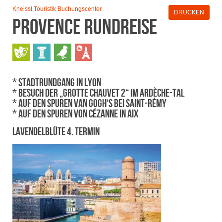
Kneissl Touristik Buchungscenter
DRUCKEN
Provence RundReise
* Stadtrundgang in Lyon
* Besuch der „Grotte Chauvet 2“ im Ardèche-Tal
* Auf den Spuren van Gogh‘s bei Saint-Rémy
* Auf den Spuren von Cézanne in Aix
Lavendelblüte 4. Termin