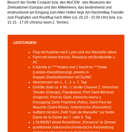
Besuch der Grotte Cosquer bzw. des MuCEM - des Museums der
Zivilisationen Europas und des Mittelmeers, das bestimmend und
eindrucksvoll am Eingang zum Alten Hafen liegt. Am Nachmittag Transfer
zum Flughafen und Rückflug nach Wien (ca. 20.10 - 22.00 Uhr) bzw. (ca.
15.15 - 17.05 Uhr)/nur beim 2. Termin).
LEISTUNGEN:
Flug mit Austrian nach Lyon und von Marseille retour
Fahrt mit einem französ. Reisebus mit Bordtoilette u.
AC
6 Nächte in ****Hotels und 1 Nacht im ***Hotel
(Landes-Klassifizierung), jeweils in
Doppel-/Zweibettzimmern mit Du/WC
Abendessen am 1., 2., 3. u. 7. Tag
Eintritte (total ca. € 90,–): Grotte Chauvet 2, römisches
Theater (Orange), Papstpalast, Pont Saint-Bénézet
(Avignon), Pont du Gard, römische Arena u.
Kreuzgang Saint-Trophime (Arles), Saint-Paul-de-
Mausole (Saint-Rémy), Ockerbrüche (Roussillon)
Auffahrt mit dem „Petit Train de Marseille“ zur Notre
Dame de la Garde am 7. oder 8. Tag
1 DUMONT direkt Reiseführer „Provence“ je Zimmer
qualifizierte österreichische/deutsche Reiseleitung