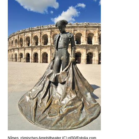
Nîmes, römisches Amphitheater (C) pf30/Fotolia.com