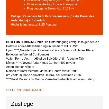
mobiles Audiosystem (ab 15 Teilnehmern)
Klimaschutzbeitrag für alle Transporte
Flug bezogene Taxen (dzt. € 171,–)
Gültiger Reisepass bzw. Personalausweis (für die Dauer des
Aufenthalts) erforderlich.
Höchstteilnehmerzahl: 25 Personen
HOTELUNTERBRINGUNG:
Die Unterbringung erfolgt in folgenden o.ä.
Hotels (Landes-Klassifizierung) in Zimmern mit Du/WC.
Lyon: ****„Novotel Lyon Confluence“ (ca. 2,5 km südlich des Place
Bellecour im Viertel Confluence)
Vallon Pont d‘Arc: ***„Hôtel Le Belvédère“ (im Ardèche-Tal)
Nîmes: ****„Novotel Atria Nîmes Centre“ (400 m vom
Amphitheater Nîmes)
Marseille:"Hôtel Mercure Marseille Centre Vieux-Port"
(im Zentrum, nahe dem Alten Hafen) / bei Terminen 2026:
****Hôtel Maisons du Monde Vieux-Port (ebenfalls am alten Hafen)
>> PDF der KATALOGSEITE
Zustiege