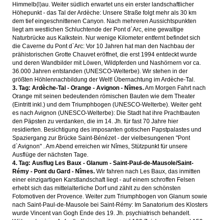
Himmelb(l)au. Weiter südlich erwartet uns ein erster landschaftlicher
Höhepunkt - das Tal der Ardèche: Unsere Straße folgt mehr als 30 km
dem tief eingeschnittenen Canyon. Nach mehreren Aussichtspunkten
liegt am westlichen Schluchtende der Pont d`Arc, eine gewaltige
Naturbrücke aus Kalkstein. Nur wenige Kilometer entfernt befindet sich
die Caverne du Pont d`Arc: Vor 10 Jahren hat man den Nachbau der
prähistorischen Grotte Chauvet eröffnet, die erst 1994 entdeckt wurde
und deren Wandbilder mit Löwen, Wildpferden und Nashörnern vor ca.
36.000 Jahren entstanden (UNESCO-Welterbe). Wir stehen in der
größten Höhlennachbildung der Welt! Übernachtung im Ardèche-Tal.
3. Tag: Ardèche-Tal - Orange - Avignon - Nîmes.
Am Morgen Fahrt nach
Orange mit seinen bedeutenden römischen Bauten wie dem Theater
(Eintritt inkl.) und dem Triumphbogen (UNESCO-Welterbe). Weiter geht
es nach Avignon (UNESCO-Welterbe): Die Stadt hat ihre Prachtbauten
den Päpsten zu verdanken, die im 14. Jh. für fast 70 Jahre hier
residierten. Besichtigung des imposanten gotischen Papstpalastes und
Spaziergang zur Brücke Saint-Bénézet - der vielbesungenen "Pont
d`Avignon" . Am Abend erreichen wir Nîmes, Stützpunkt für unsere
Ausflüge der nächsten Tage.
4. Tag: Ausflug Les Baux - Glanum - Saint-Paul-de-Mausole/Saint-
Rémy - Pont du Gard - Nîmes.
Wir fahren nach Les Baux, das inmitten
einer einzigartigen Karstlandschaft liegt - auf einem schroffen Felsen
erhebt sich das mittelalterliche Dorf und zählt zu den schönsten
Fotomotiven der Provence. Weiter zum Triumphbogen von Glanum sowie
nach Saint-Paul-de-Mausole bei Saint-Rémy: Im Sanatorium des Klosters
wurde Vincent van Gogh Ende des 19. Jh. psychiatrisch behandelt.