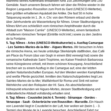
Während seines Aufenthalts enstanden rund 100 Zeichnungen und 150
Gemälde. Nach unserem Besuch fahren wir über die Rhône wieder in die
Region Languedoc-Roussillon zum Pont du Gard (UNESCO-Welterbe),
dem größten erhaltenen Aquädukt der Antike. Die fast 50 m hohe
Talquerung wurde im 1. Jh. n. Chr. von den Römern erbaut und diente
über Jahrhunderte als Wasserleitung für Nîmes. Unser Stadtrundgang in
Nîmes führt uns schließlich vom römischen Amphitheater durch die
Altstadt zum "Maison Carrée" (UNESCO-Welterbe), einem fantastisch
erhaltenen römischen Tempel (Eintritte nicht inkl.) sowie zu den Jardins
de la Fontaine.
5. Tag: Nîmes - Arles (UNESCO-Weltkulturerbe) u. Ausflug Camargue
- Les Saintes-Maries-de-la-Mer - Aigues Mortes.
Wir besuchen in Arles
die römische Arena, wo heute unblutige Stierkämpfe stattfinden, das Café
am Place du Forum (das van Gogh in einem Bild verewigt hat) sowie die
romanische Kathedrale Saint-Trophime, wo Kaiser Friedrich Barbarossa
seine Königskrone erhielt, mit ihrem schönen Kreuzgang. Anschließend
brechen wir zu einem Ausflug in die Camargue auf, eine der letzten
großen Naturlandschaften Europas. Auf den Weiden werden Kampfstiere
und weiße Pferde gezüchtet. Inmitten des Naturschutzgebietes liegt Les
Saintes-Maries-de-la-Mer, Wallfahrtsort für Roma und Sinti mit seiner
Wehrkirche und den Reliquien der Hl. Sara. Als abschließenden
Höhepunkt erkunden wir Aigues-Mortes, dessen Stadtbefestigung und
mittelalterliche Altstadt vollständig erhalten sind.
6. Tag: Nîmes - Coustellet (nicht 4. Termin) - Sénanque - Gordes -
Venasque - Sault - Ockerbrüche von Roussillon - Marseille.
Ein Hauch
von Lavendel liegt in Coustellet in der Luft, hier wollen wir (beim 1. - 3.
Termin) das Musée de la Lavande besuchen. Anschließend Fahrt zur