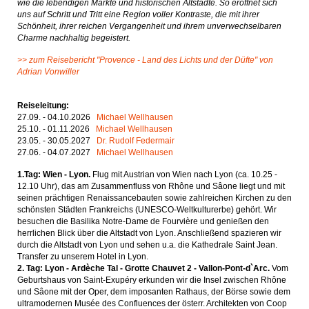
wie die lebendigen Märkte und historischen Altstädte. So eröffnet sich
uns auf Schritt und Tritt eine Region voller Kontraste, die mit ihrer
Schönheit, ihrer reichen Vergangenheit und ihrem unverwechselbaren
Charme nachhaltig begeistert.
>> zum Reisebericht "Provence - Land des Lichts und der Düfte" von
Adrian Vonwiller
Reiseleitung:
27.09. - 04.10.2026
Michael Wellhausen
25.10. - 01.11.2026
Michael Wellhausen
23.05. - 30.05.2027
Dr. Rudolf Federmair
27.06. - 04.07.2027
Michael Wellhausen
1.Tag: Wien - Lyon.
Flug mit Austrian von Wien nach Lyon (ca. 10.25 -
12.10 Uhr), das am Zusammenfluss von Rhône und Sâone liegt und mit
seinen prächtigen Renaissancebauten sowie zahlreichen Kirchen zu den
schönsten Städten Frankreichs (UNESCO-Weltkulturerbe) gehört. Wir
besuchen die Basilika Notre-Dame de Fourvière und genießen den
herrlichen Blick über die Altstadt von Lyon. Anschließend spazieren wir
durch die Altstadt von Lyon und sehen u.a. die Kathedrale Saint Jean.
Transfer zu unserem Hotel in Lyon.
2. Tag: Lyon - Ardèche Tal - Grotte Chauvet 2 - Vallon-Pont-d`Arc.
Vom
Geburtshaus von Saint-Exupéry erkunden wir die Insel zwischen Rhône
und Sâone mit der Oper, dem imposanten Rathaus, der Börse sowie dem
ultramodernen Musée des Confluences der österr. Architekten von Coop