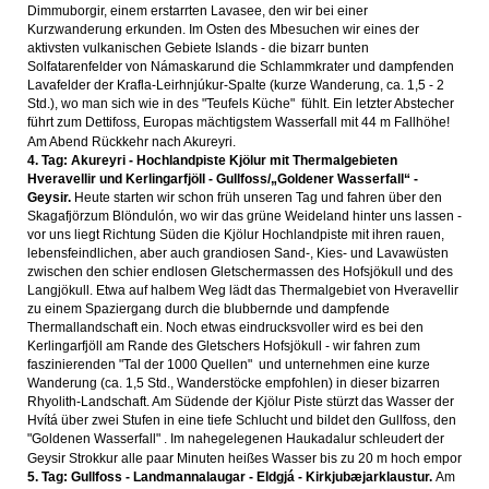
Dimmuborgir, einem erstarrten Lavasee, den wir bei einer
Kurzwanderung erkunden. Im Osten des Mbesuchen wir eines der
aktivsten vulkanischen Gebiete Islands - die bizarr bunten
Solfatarenfelder von Námaskarund die Schlammkrater und dampfenden
Lavafelder der Krafla-Leirhnjúkur-Spalte (kurze Wanderung, ca. 1,5 - 2
Std.), wo man sich wie in des "Teufels Küche" fühlt. Ein letzter Abstecher
führt zum Dettifoss, Europas mächtigstem Wasserfall mit 44 m Fallhöhe!
Am Abend Rückkehr nach Akureyri.
4. Tag: Akureyri - Hochlandpiste Kjölur mit Thermalgebieten
Hveravellir und Kerlingarfjöll - Gullfoss/„Goldener Wasserfall“ -
Geysir.
Heute starten wir schon früh unseren Tag und fahren über den
Skagafjörzum Blöndulón, wo wir das grüne Weideland hinter uns lassen -
vor uns liegt Richtung Süden die Kjölur Hochlandpiste mit ihren rauen,
lebensfeindlichen, aber auch grandiosen Sand-, Kies- und Lavawüsten
zwischen den schier endlosen Gletschermassen des Hofsjökull und des
Langjökull. Etwa auf halbem Weg lädt das Thermalgebiet von Hveravellir
zu einem Spaziergang durch die blubbernde und dampfende
Thermallandschaft ein. Noch etwas eindrucksvoller wird es bei den
Kerlingarfjöll am Rande des Gletschers Hofsjökull - wir fahren zum
faszinierenden "Tal der 1000 Quellen" und unternehmen eine kurze
Wanderung (ca. 1,5 Std., Wanderstöcke empfohlen) in dieser bizarren
Rhyolith-Landschaft. Am Südende der Kjölur Piste stürzt das Wasser der
Hvítá über zwei Stufen in eine tiefe Schlucht und bildet den Gullfoss, den
"Goldenen Wasserfall" . Im nahegelegenen Haukadalur schleudert der
Geysir Strokkur alle paar Minuten heißes Wasser bis zu 20 m hoch empor
5. Tag: Gullfoss - Landmannalaugar - Eldgjá - Kirkjubæjarklaustur.
Am