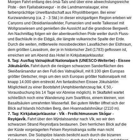
Morgen Fahrt entlang des órsá-Tals und über eine abwechslungsreiche
Piste - den Fjallabaksvegur - in die Landmannalaugar, eine
farbenprächtige Urweltlandschaft aus Rhyolithbergen. Bei einer
Kurzwanderung (ca. 2 - 3 Std.) in dieser einzigartigen Region erleben wir
Canyons und Obsidianlavafelder, Fumarolen und weite Talkessel mit
Wollgraswiesen und genießen die Aussicht auf die grandiose Bergwelt.
Am Nachmittag folgen wir der abenteuerlichen Piste weiter durch Fluss-
und Bachläufe in die Eldgjá, die längste vulkanische Spalte der Erde.
Durch die weiten, mittlerweile moosbedeckten Lavaflächen der Eldhraun,
dem größten Lavastrom, der je in historischer Zeit (1783) geflossen ist,
erreichen wir am Abend das Hotel in Kirkjubæjarklaustur.
6. Tag: Ausflug Vatnajökull Nationalpark (UNESCO-Welterbe) - Eissee
Jökulsárlón.
Fahrt durch die riesigen schwarzen Sanderflächen des
Skeiðarársandur an den Fuß des Vatnajökull, mit 8.100 qkm Europas
größter Gletscher, rings um den sich Europas größter Nationalpark mit
knapp 14.000 qkm erstreckt. Am fantastischen Eissee Jökulsárlón
Möglichkeit zu einer Bootsfahrt (Amphibienfahrzeug fak. € 50,-
Vorausbuchung bis 14 Tage vor Abreise möglich). In Skaftafell wartet
schließlich noch eine Wanderung zum Svartifoss, einem kleinen, von
Basaltsäulen umrahmten Wasserfall. Bei gutem Wetter öffnet sich der
Blick auf Islands höchsten Berg, den Hvannadalshnúkur (2110 m).
7. Tag: Kirkjubæjarklaustur - Vík - Freilichtmuseum Skógar -
Reykjavík.
Fahrt über den Mýrdalssandur nach Vík, wo wir den
schwarzen Strand Reynisfjara bestaunen. Den herrlichen Blick auf die
der Küste vorgelagerten Felsen Reynisdranga sollte man nicht
versäumen. Die Südspitze Islands besticht auch durch die bizarren