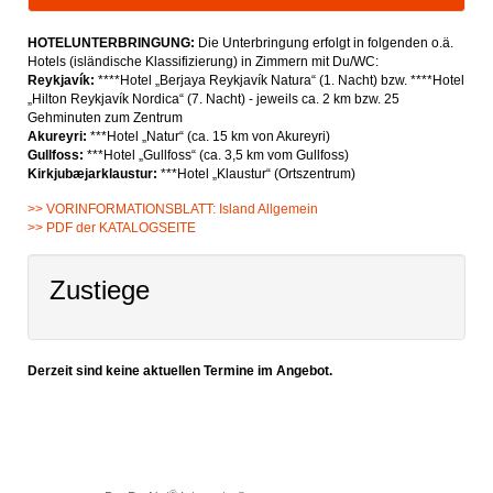
HOTELUNTERBRINGUNG:
Die Unterbringung erfolgt in folgenden o.ä.
Hotels (isländische Klassifizierung) in Zimmern mit Du/WC:
Reykjavík:
****Hotel „Berjaya Reykjavík Natura“ (1. Nacht) bzw. ****Hotel
„Hilton Reykjavík Nordica“ (7. Nacht) - jeweils ca. 2 km bzw. 25
Gehminuten zum Zentrum
Akureyri:
***Hotel „Natur“ (ca. 15 km von Akureyri)
Gullfoss:
***Hotel „Gullfoss“ (ca. 3,5 km vom Gullfoss)
Kirkjubæjarklaustur:
***Hotel „Klaustur“ (Ortszentrum)
>> VORINFORMATIONSBLATT: Island Allgemein
>> PDF der KATALOGSEITE
Zustiege
Derzeit sind keine aktuellen Termine im Angebot.