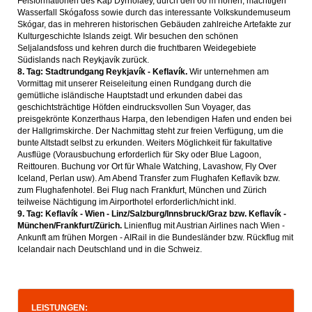
Felsformationen des Kap Dyrhólaey, durch den 60 m hohen, mächtigen
Wasserfall Skógafoss sowie durch das interessante Volkskundemuseum
Skógar, das in mehreren historischen Gebäuden zahlreiche Artefakte zur
Kulturgeschichte Islands zeigt. Wir besuchen den schönen
Seljalandsfoss und kehren durch die fruchtbaren Weidegebiete
Südislands nach Reykjavík zurück.
8. Tag: Stadtrundgang Reykjavík - Keflavík.
Wir unternehmen am
Vormittag mit unserer Reiseleitung einen Rundgang durch die
gemütliche isländische Hauptstadt und erkunden dabei das
geschichtsträchtige Höfden eindrucksvollen Sun Voyager, das
preisgekrönte Konzerthaus Harpa, den lebendigen Hafen und enden bei
der Hallgrimskirche. Der Nachmittag steht zur freien Verfügung, um die
bunte Altstadt selbst zu erkunden. Weiters Möglichkeit für fakultative
Ausflüge (Vorausbuchung erforderlich für Sky oder Blue Lagoon,
Reittouren. Buchung vor Ort für Whale Watching, Lavashow, Fly Over
Iceland, Perlan usw). Am Abend Transfer zum Flughafen Keflavík bzw.
zum Flughafenhotel. Bei Flug nach Frankfurt, München und Zürich
teilweise Nächtigung im Airporthotel erforderlich/nicht inkl.
9. Tag: Keflavík - Wien - Linz/Salzburg/Innsbruck/Graz bzw. Keflavík -
München/Frankfurt/Zürich.
Linienflug mit Austrian Airlines nach Wien -
Ankunft am frühen Morgen - AIRail in die Bundesländer bzw. Rückflug mit
Icelandair nach Deutschland und in die Schweiz.
LEISTUNGEN: