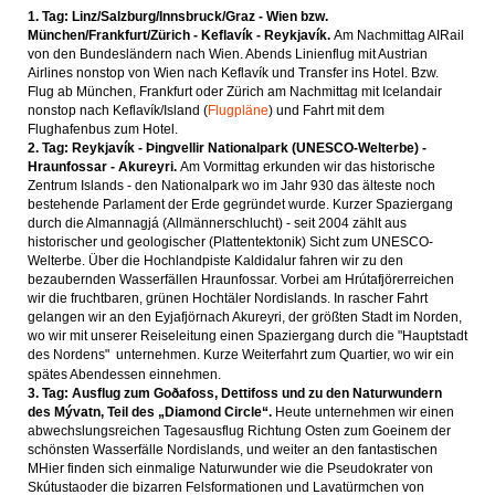
1. Tag: Linz/Salzburg/Innsbruck/Graz - Wien bzw.
München/Frankfurt/Zürich - Keflavík - Reykjavík.
Am Nachmittag AIRail
von den Bundesländern nach Wien. Abends Linienflug mit Austrian
Airlines nonstop von Wien nach Keflavík und Transfer ins Hotel. Bzw.
Flug ab München, Frankfurt oder Zürich am Nachmittag mit Icelandair
nonstop nach Keflavík/Island (
Flugpläne
) und Fahrt mit dem
Flughafenbus zum Hotel.
2. Tag: Reykjavík - Þingvellir Nationalpark (UNESCO-Welterbe) -
Hraunfossar - Akureyri.
Am Vormittag erkunden wir das historische
Zentrum Islands - den Nationalpark wo im Jahr 930 das älteste noch
bestehende Parlament der Erde gegründet wurde. Kurzer Spaziergang
durch die Almannagjá (Allmännerschlucht) - seit 2004 zählt aus
historischer und geologischer (Plattentektonik) Sicht zum UNESCO-
Welterbe. Über die Hochlandpiste Kaldidalur fahren wir zu den
bezaubernden Wasserfällen Hraunfossar. Vorbei am Hrútafjörerreichen
wir die fruchtbaren, grünen Hochtäler Nordislands. In rascher Fahrt
gelangen wir an den Eyjafjörnach Akureyri, der größten Stadt im Norden,
wo wir mit unserer Reiseleitung einen Spaziergang durch die "Hauptstadt
des Nordens" unternehmen. Kurze Weiterfahrt zum Quartier, wo wir ein
spätes Abendessen einnehmen.
3. Tag: Ausflug zum Goðafoss, Dettifoss und zu den Naturwundern
des Mývatn, Teil des „Diamond Circle“.
Heute unternehmen wir einen
abwechslungsreichen Tagesausflug Richtung Osten zum Goeinem der
schönsten Wasserfälle Nordislands, und weiter an den fantastischen
MHier finden sich einmalige Naturwunder wie die Pseudokrater von
Skútustaoder die bizarren Felsformationen und Lavatürmchen von