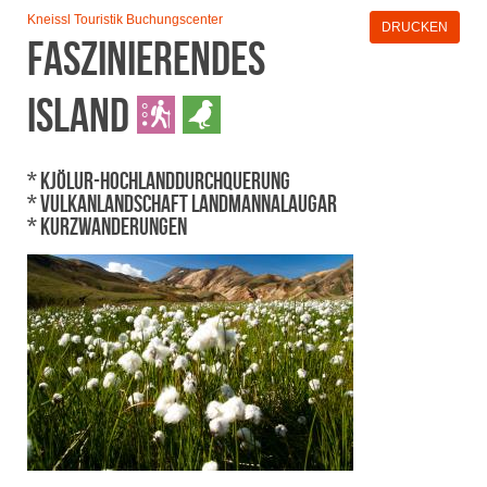
Kneissl Touristik Buchungscenter
DRUCKEN
Faszinierendes
Island
* Kjölur-Hochlanddurchquerung
* Vulkanlandschaft Landmannalaugar
* Kurzwanderungen