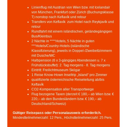
Linienflug mit Austrian von Wien bzw. mit Icelandair
von München, Frankfurt oder Zürich (Buchungsklasse
T) nonstop nach Keflavík und retour
Transfers von Keflavík zum Hotel nach Reykjavík und
retour
Rundfahrt mit einem isländischen, geländegängigen
Bus/Kleinbus
2 Nächte in ****Hotels, 5 Nächte in guten
***Hotels/Country-Hotels (isländische
Klassifizierung), jeweils in Doppel-/Zweibettzimmern
mit Dusche/WC
Halbpension (6 x 3-gängiges Abendessen u. 7 x
Frühstücksbuffet): 2. Tag morgens - 8. Tag morgens
Eintritt: Freilichtmuseum Skógar
1 Reise Know-Hown Inseltrip „Island“ pro Zimmer
qualifizierte österreichische Reiseleitung ab/bis
Keflavík
CO2-Kompensation aller Transportwege
Flug bezogene Taxen (derzeit € 180,– ab Wien bzw. €
220,– ab den Bundesländern bzw. € 190,– ab
Deutschland/Schweiz)
Gültiger Reisepass oder Personalausweis erforderlich.
Mindestteilnehmerzahl: 12 Pers., Höchstteilnehmerzahl: 25 Pers.