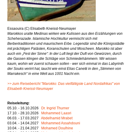
Essaouira (C) Elisabeth Kneissl-Neumayer
Marokkos uralte Medinas wirken wie Kulissen aus den Erzählungen von
Scheherazade. Islamische Hochkultur vermischt sich mit
Berbertraditionen und maurischem Erbe. Legendär sind die Königsstädte
mit prächtigen Palästen, Koranschulen und Moscheen. Marokko ist aber
auch ein „Fest der Sinne“: In der Luft liegt der Duft von Gewürzen, durch
die Gassen klingen die Schläge von Schmiedehämmern. Wir wissen
kaum, wohin wir zuerst schauen sollen - wer sich einmal in das Labyrinth
der Souks verirrt hat, taucht wie einst Elias Canetti in den „Stimmen von
Marrakesch“ in eine Welt aus 1001 Nacht ein.
>> zum Reisebericht "Marokko: Das vielfältigste Land Nordafrikas" von
Elisabeth Kneissl-Neumayer
Reiseleitung:
05.10. - 16.10.2026
Dr. Ingrid Thurner
17.10. - 28.10.2026
Mohammed Laasri
06.03. - 17.03.2027
Abdelhamid Mrabet
03.04. - 14.04.2027
Mohammed Assahdouni
10.04. - 21.04.2027
Mohamed Doulhine