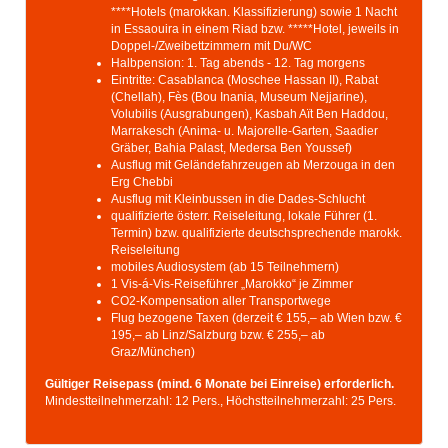
****Hotels (marokkan. Klassifizierung) sowie 1 Nacht
in Essaouira in einem Riad bzw. *****Hotel, jeweils in
Doppel-/Zweibettzimmern mit Du/WC
Halbpension: 1. Tag abends - 12. Tag morgens
Eintritte: Casablanca (Moschee Hassan II), Rabat
(Chellah), Fès (Bou Inania, Museum Nejjarine),
Volubilis (Ausgrabungen), Kasbah Aït Ben Haddou,
Marrakesch (Anima- u. Majorelle-Garten, Saadier
Gräber, Bahia Palast, Medersa Ben Youssef)
Ausflug mit Geländefahrzeugen ab Merzouga in den
Erg Chebbi
Ausflug mit Kleinbussen in die Dades-Schlucht
qualifizierte österr. Reiseleitung, lokale Führer (1.
Termin) bzw. qualifizierte deutschsprechende marokk.
Reiseleitung
mobiles Audiosystem (ab 15 Teilnehmern)
1 Vis-á-Vis-Reiseführer „Marokko“ je Zimmer
CO2-Kompensation aller Transportwege
Flug bezogene Taxen (derzeit € 155,– ab Wien bzw. €
195,– ab Linz/Salzburg bzw. € 255,– ab
Graz/München)
Gültiger Reisepass (mind. 6 Monate bei Einreise) erforderlich.
Mindestteilnehmerzahl: 12 Pers., Höchstteilnehmerzahl: 25 Pers.