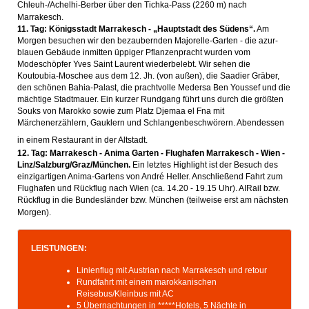
Chleuh-/Achelhi-Berber über den Tichka-Pass (2260 m) nach
Marrakesch.
11. Tag: Königsstadt Marrakesch - „Hauptstadt des Südens“.
Am
Morgen besuchen wir den bezaubernden Majorelle-Garten - die azur-
blauen Gebäude inmitten üppiger Pflanzenpracht wurden vom
Modeschöpfer Yves Saint Laurent wiederbelebt. Wir sehen die
Koutoubia-Moschee aus dem 12. Jh. (von außen), die Saadier Gräber,
den schönen Bahia-Palast, die prachtvolle Medersa Ben Youssef und die
mächtige Stadtmauer. Ein kurzer Rundgang führt uns durch die größten
Souks von Marokko sowie zum Platz Djemaa el Fna mit
Märchenerzählern, Gauklern und Schlangenbeschwörern. Abendessen
in einem Restaurant in der Altstadt.
12. Tag: Marrakesch - Anima Garten - Flughafen Marrakesch - Wien -
Linz/Salzburg/Graz/München.
Ein letztes Highlight ist der Besuch des
einzigartigen Anima-Gartens von André Heller. Anschließend Fahrt zum
Flughafen und Rückflug nach Wien (ca. 14.20 - 19.15 Uhr). AIRail bzw.
Rückflug in die Bundesländer bzw. München (teilweise erst am nächsten
Morgen).
LEISTUNGEN:
Linienflug mit Austrian nach Marrakesch und retour
Rundfahrt mit einem marokkanischen
Reisebus/Kleinbus mit AC
5 Übernachtungen in *****Hotels, 5 Nächte in