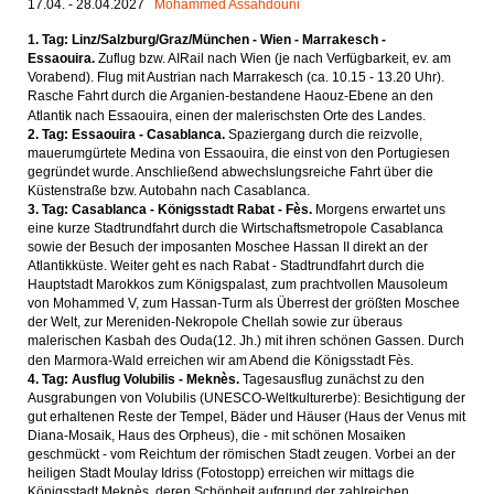
17.04. - 28.04.2027
Mohammed Assahdouni
1. Tag: Linz/Salzburg/Graz/München - Wien - Marrakesch -
Essaouira.
Zuflug bzw. AIRail nach Wien (je nach Verfügbarkeit, ev. am
Vorabend). Flug mit Austrian nach Marrakesch (ca. 10.15 - 13.20 Uhr).
Rasche Fahrt durch die Arganien-bestandene Haouz-Ebene an den
Atlantik nach Essaouira, einen der malerischsten Orte des Landes.
2. Tag: Essaouira - Casablanca.
Spaziergang durch die reizvolle,
mauerumgürtete Medina von Essaouira, die einst von den Portugiesen
gegründet wurde. Anschließend abwechslungsreiche Fahrt über die
Küstenstraße bzw. Autobahn nach Casablanca.
3. Tag: Casablanca - Königsstadt Rabat - Fès.
Morgens erwartet uns
eine kurze Stadtrundfahrt durch die Wirtschaftsmetropole Casablanca
sowie der Besuch der imposanten Moschee Hassan II direkt an der
Atlantikküste. Weiter geht es nach Rabat - Stadtrundfahrt durch die
Hauptstadt Marokkos zum Königspalast, zum prachtvollen Mausoleum
von Mohammed V, zum Hassan-Turm als Überrest der größten Moschee
der Welt, zur Mereniden-Nekropole Chellah sowie zur überaus
malerischen Kasbah des Ouda(12. Jh.) mit ihren schönen Gassen. Durch
den Marmora-Wald erreichen wir am Abend die Königsstadt Fès.
4. Tag: Ausflug Volubilis - Meknès.
Tagesausflug zunächst zu den
Ausgrabungen von Volubilis (UNESCO-Weltkulturerbe): Besichtigung der
gut erhaltenen Reste der Tempel, Bäder und Häuser (Haus der Venus mit
Diana-Mosaik, Haus des Orpheus), die - mit schönen Mosaiken
geschmückt - vom Reichtum der römischen Stadt zeugen.
Vorbei an der
heiligen Stadt Moulay Idriss (Fotostopp) erreichen wir mittags die
Königsstadt Meknès, deren Schönheit aufgrund der zahlreichen