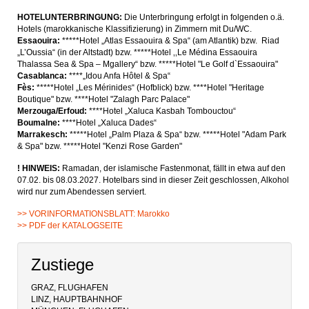
HOTELUNTERBRINGUNG:
Die Unterbringung erfolgt in folgenden o.ä.
Hotels (marokkanische Klassifizierung) in Zimmern mit Du/WC.
Essaouira:
*****Hotel „Atlas Essaouira & Spa“ (am Atlantik) bzw. Riad
„L’Oussia“ (in der Altstadt) bzw. *****Hotel ‚‚Le Médina Essaouira
Thalassa Sea & Spa – Mgallery“ bzw. *****Hotel "Le Golf d`Essaouira"
Casablanca:
****„Idou Anfa Hôtel & Spa“
Fès:
*****Hotel „Les Mérinides“ (Hofblick) bzw. ****Hotel "Heritage
Boutique" bzw. ****Hotel "Zalagh Parc Palace"
Merzouga/Erfoud:
****Hotel „Xaluca Kasbah Tombouctou“
Boumalne:
****Hotel „Xaluca Dades“
Marrakesch:
*****Hotel „Palm Plaza & Spa“ bzw. *****Hotel "Adam Park
& Spa" bzw. *****Hotel "Kenzi Rose Garden"
! HINWEIS:
Ramadan, der islamische Fastenmonat, fällt in etwa auf den
07.02. bis 08.03.2027. Hotelbars sind in dieser Zeit geschlossen, Alkohol
wird nur zum Abendessen serviert.
>> VORINFORMATIONSBLATT: Marokko
>> PDF der KATALOGSEITE
Zustiege
GRAZ, FLUGHAFEN
LINZ, HAUPTBAHNHOF