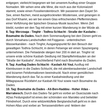
entgegen; vielleicht begegnen wir bei unserem Ausflug einer Gruppe
Nomaden. Wir sehen eine alte Mine, die noch aus der Kolonialzeit
stammt, sowie einen Fossiliensteinbruch. Wir passieren den Dayet Sri-
See, einen flachen, meist ausgetrockneten Wüstensee, und gelangen in
das Dorf Khamri, wo wir bei einem Glas erfrischenden Pfefferminztees
einer Vorführung der typischen Gnaoua-Musik lauschen. Wenn Zeit
bleibt, runden wir den Tag mit einer kurzen Wanderung in der Wüste ab.
8. Tag: Merzouga - Tinghir - Todhra-Schlucht - Straße der Kasbahs -
Boumalne du Dades.
Nach dem Sonnenaufgang bei den Dünen geht es
durch Vorsahara-Landschaften mit Foggaras - unterirdischen
Wasserkanälen - nach Tinghir, Ausgangspunkt für den Besuch der
gewaltigen Todhra-Schlucht, in deren Felsenge wir einen Spaziergang
unternehmen. Die Felswände steigen hier 200 m steil an. Tinghir ist
unsere erste schöne Kasbah-Siedlung mit Stampflehmbauten an der
"Straße der Kasbahs“. Anschließend Fahrt nach Boumalne du Dades.
9. Tag: Ausflug Dades-Schlucht - Kasbah Aït Youl.
Ausflug mit
Kleinbussen in die Dades-Schlucht, die mit atemberaubender Landschaft
und bizarren Felsformationen beeindruckt. Nach einer gemütlichen
Wanderung durch das Tal zu einer Kasbahsiedlung und der
Mittagspause Rückfahrt zur Kasbah Aït Youl sowie nach Boumalne du
Dades.
10. Tag: Boumalne du Dades - Aït-Ben-Haddou - Hoher Atlas -
Marrakesch.
Durch das Dades-Tal geht es vorbei an Ouarzazate nach
ADas Festungsdorf ist eines der schönsten von Marokko und beliebter
Filmdrehort. Durch eine wildzerklüftete Berglandschaft geht es in den
Hohen Atlas und vorbei an Terrassendörfern und -feldern der