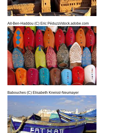
Ait-Ben-Haddou (C) Eric Péduzzi/stock.adobe.com
Babouches (C) Elisabeth Kneissl-Neumayer