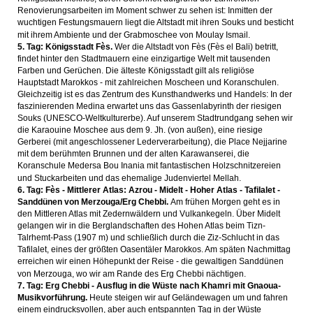
Renovierungsarbeiten im Moment schwer zu sehen ist: Inmitten der
wuchtigen Festungsmauern liegt die Altstadt mit ihren Souks und besticht
mit ihrem Ambiente und der Grabmoschee von Moulay Ismail.
5. Tag: Königsstadt Fès.
Wer die Altstadt von Fès (Fès el Bali) betritt,
findet hinter den Stadtmauern eine einzigartige Welt mit tausenden
Farben und Gerüchen. Die älteste Königsstadt gilt als religiöse
Hauptstadt Marokkos - mit zahlreichen Moscheen und Koranschulen.
Gleichzeitig ist es das Zentrum des Kunsthandwerks und Handels: In der
faszinierenden Medina erwartet uns das Gassenlabyrinth der riesigen
Souks (UNESCO-Weltkulturerbe). Auf unserem Stadtrundgang sehen wir
die Karaouine Moschee aus dem 9. Jh. (von außen), eine riesige
Gerberei (mit angeschlossener Lederverarbeitung), die Place Nejjarine
mit dem berühmten Brunnen und der alten Karawanserei, die
Koranschule Medersa Bou Inania mit fantastischen Holzschnitzereien
und Stuckarbeiten und das ehemalige Judenviertel Mellah.
6. Tag: Fès - Mittlerer Atlas: Azrou - Midelt - Hoher Atlas - Tafilalet -
Sanddünen von Merzouga/Erg Chebbi.
Am frühen Morgen geht es in
den Mittleren Atlas mit Zedernwäldern und Vulkankegeln. Über Midelt
gelangen wir in die Berglandschaften des Hohen Atlas beim Tizn-
Talrhemt-Pass (1907 m) und schließlich durch die Ziz-Schlucht in das
Tafilalet, eines der größten Oasentäler Marokkos. Am späten Nachmittag
erreichen wir einen Höhepunkt der Reise - die gewaltigen Sanddünen
von Merzouga, wo wir am Rande des Erg Chebbi nächtigen.
7. Tag: Erg Chebbi - Ausflug in die Wüste nach Khamri mit Gnaoua-
Musikvorführung.
Heute steigen wir auf Geländewagen um und fahren
einem eindrucksvollen, aber auch entspannten Tag in der Wüste