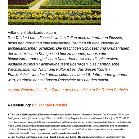
Villandry © stock.adobe.com
Das Tal der Loire, dieses in weiten Teilen noch unberührten Flusses,
bildet den reizvollen landschaftlichen Rahmen für eine Vielzahl an
architektonischen Schätzen. Die prächtigen Schlösser und Grünanlagen
der französischen Könige sind hier zu nennen, ebenso die
himmelstrebenden gotischen Kathedralen, welche die pittoresken
Altstädte mit ihren Fachwerkhäusern überragen. Das harmonische
Wechselspiel von Natur und Kultur ist es, das diesen "Garten
Frankreichs" , wie das Loiretal schon seit dem 16. Jahrhundert genannt
wird, zu einem der schönsten Reiseziele des Landes macht.
>> zum Reisebericht "Der Zauber des Loiretals" von Dr. Rafael Prehsler
Reiseleitung:
Dr. Raphael Prehsler
1. Tag: Linz/Salzburg/Graz/Klagenfurt/Innsbruck - Wien - Paris - Chartres - Orléans.
Am Vorabend AIRail oder
Zuflüge nach Wien (Übernachtung in Wien nicht inkl.). Linienflug mit Austrian von Wien nach Paris (ca. 07.05 - 09.05
Uhr). Auf unserem Weg nach Orléans erwartet uns in Chartres bereits ein erster Höhepunkt der Reise: Die Kathedrale
Notre-Dame gilt als Musterbeispiel hochgotischer Baukunst; Skulpturenschmuck und Glasfenster sind noch bestens
erhalten. Bei einem Spaziergang durch das historische Zentrum von Orléans besichtigen wir unter anderem die
Kathedrale Sainte-Croix und wandeln auf den Spuren der Jeanne d`Arc.
2. Tag: Ausflug Germigny-des-Prés - Saint-Benoît-sur-Loire - Bourges.
Das Oratorium von Germigny-des-