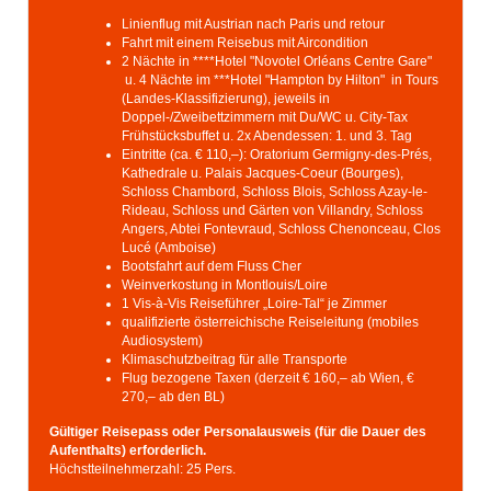
Linienflug mit Austrian nach Paris und retour
Fahrt mit einem Reisebus mit Aircondition
2 Nächte in ****Hotel "Novotel Orléans Centre Gare"
u. 4 Nächte im ***Hotel "Hampton by Hilton" in Tours
(Landes-Klassifizierung), jeweils in
Doppel-/Zweibettzimmern mit Du/WC u. City-Tax
Frühstücksbuffet u. 2x Abendessen: 1. und 3. Tag
Eintritte (ca. € 110,–): Oratorium Germigny-des-Prés,
Kathedrale u. Palais Jacques-Coeur (Bourges),
Schloss Chambord, Schloss Blois, Schloss Azay-le-
Rideau, Schloss und Gärten von Villandry, Schloss
Angers, Abtei Fontevraud, Schloss Chenonceau, Clos
Lucé (Amboise)
Bootsfahrt auf dem Fluss Cher
Weinverkostung in Montlouis/Loire
1 Vis-à-Vis Reiseführer „Loire-Tal“ je Zimmer
qualifizierte österreichische Reiseleitung (mobiles
Audiosystem)
Klimaschutzbeitrag für alle Transporte
Flug bezogene Taxen (derzeit € 160,– ab Wien, €
270,– ab den BL)
Gültiger Reisepass oder Personalausweis (für die Dauer des
Aufenthalts) erforderlich.
Höchstteilnehmerzahl: 25 Pers.