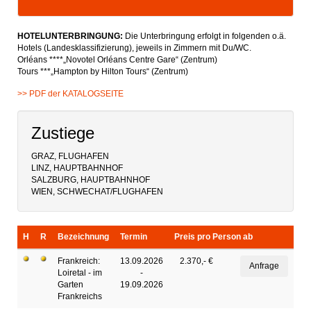
HOTELUNTERBRINGUNG:
Die Unterbringung erfolgt in folgenden o.ä.
Hotels (Landesklassifizierung), jeweils in Zimmern mit Du/WC.
Orléans ****„Novotel Orléans Centre Gare“ (Zentrum)
Tours ***„Hampton by Hilton Tours“ (Zentrum)
>> PDF der KATALOGSEITE
Zustiege
GRAZ, FLUGHAFEN
LINZ, HAUPTBAHNHOF
SALZBURG, HAUPTBAHNHOF
WIEN, SCHWECHAT/FLUGHAFEN
H
R
Bezeichnung
Termin
Preis pro Person ab
Frankreich:
13.09.2026
2.370,- €
Loiretal - im
-
Garten
19.09.2026
Frankreichs