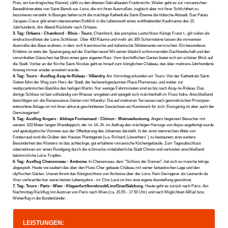
Prés, ein karolingisches Kleinod, zählt zu den ältesten Sakralbauten Frankreichs. Weiter geht es zur romanischen
Benediktinerabtei von Saint-Benoît-sur-Loire, die mit ihren Ausmaßen, zugleich aber mit ihrer Schlichtheit zu
faszinieren versteht. In Bourges beherrscht die mächtige Kathedrale Saint-Étienne die hübsche Altstadt. Das Palais
Jacques-Cœur gibt einen interessanten Einblick in die Lebenswelt eines wohlhabenden Kaufmanns des 15.
Jahrhunderts. Am Abend Rückkehr nach Orléans.
3. Tag: Orléans - Chambord - Blois - Tours.
Chambord, das pompöse Lustschloss Königs Franz I., gilt vielen als
eindrucksvollstes der Loire-Schlösser. Über 400 Räume und mehr als 300 Schornsteine lassen die immensen
Ausmaße des Baus erahnen, in dem sich französische und italienische Stilelemente vermischen. Ein besonderes
Erlebnis ist stets der Spaziergang auf der Dachterrasse! Mit seiner bläulich schimmernden Dachlandschaft und den
verwinkelten Gässchen hat Blois einen ganz eigenen Reiz. Vom bischöflichen Garten bietet sich ein schöner Blick auf
die Stadt. Vorbei an der Kirche Saint-Nicolas geht es hinauf zum königlichen Château, das über mehrere Jahrhunderte
hinweg immer wieder erweitert wurde.
4. Tag: Tours - Ausflug Azay-le-Rideau - Villandry.
Am Vormittag erkunden wir Tours: Von der Kathedrale Saint-
Gatien führt der Weg zum Herz der Stadt, der fachwerkgesäumten Place Plumereau, und weiter zur
neobyzantinischen Basilika des heiligen Martin. Nur wenige Fahrtminuten sind es bis nach Azay-le-Rideau: Das
dortige Schloss ist fast vollständig von Wasser umgeben und spiegelt sich märchenhaft im Fluss Indre. Anschließend
besichtigen wir die Renaissance-Gärten von Villandry: Die auf mehreren Terrassen nach geometrischen Prinzipien
entworfene Anlage ist mit ihren akkurat geschnittenen Gewächsen ein Kunstwerk für sich. Einzigartig ist aber auch der
Gemüsegarten!
5. Tag: Ausflug Angers - Abbaye Fontevraud - Chinon - Weinverkostung.
Angers begeistert Besucher mit
seinem 103 Meter langen Wandteppich, der im 14. Jh. im Auftrag des mächtigen Herzogs von Anjou angefertigt wurde
und apokalyptische Visionen aus der Offenbarung des Johannes darstellt. In der einst steinreichen Abtei von
Fontevraud sind die Gräber des Hauses Plantagenet (u.a. Richard ‚Löwenherz`) zu bestaunen; eine weitere
Besonderheit des Klosters ist das achteckige, gut erhaltene romanische Küchengebäude. Zum Tagesabschluss
unternehmen wir einen Rundgang durch die schmucke mittelalterliche Stadt Chinon und verkosten anschließend
bekömmliche Loire-Tropfen.
6. Tag: Ausflug Chenonceau - Amboise.
In Chenonceau, dem "Schloss der Damen", hat sich so manche Intrige
abgespielt. Heute verzaubert das über den Fluss Cher gebaute Château mit seiner fantastischen Lage und den
idyllischen Gärten. Unweit thront das Königsschloss von Amboise über der Loire. Kein Geringerer als Leonardo da
Vinci verbrachte hier seine letzten Lebensjahre - im Clos Lucé ist ihm eine eigene Ausstellung gewidmet.
7. Tag: Tours - Paris - Wien - Klagenfurt/Innsbruck/Linz/Graz/Salzburg.
Heute geht es zurück nach Paris. Am
Nachmittag Rückflug mit Austrian von Paris nach Wien (ca. 15.55 - 17.50 Uhr) und nach Möglichkeit AIRail bzw.
Weiterflug in die Bundesländer.
LEISTUNGEN: