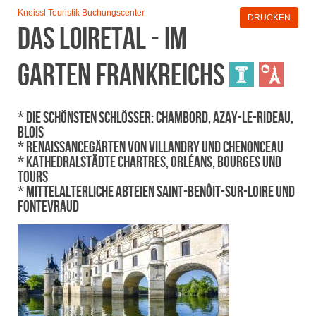
Kneissl Touristik Buchungscenter
DRUCKEN
Das Loiretal - im
Garten Frankreichs
* Die schönsten Schlösser: Chambord, Azay-le-Rideau,
Blois
* Renaissancegärten von Villandry und Chenonceau
* Kathedralstädte Chartres, Orléans, Bourges und
Tours
* Mittelalterliche Abteien Saint-Benôit-sur-Loire und
Fontevraud