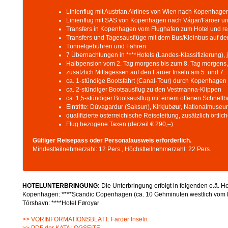
Linienflug mit Austrian Airlines von Wien nach Kopenhagen
Linienflug mit SAS von Kopenhagen nach Vágar/Färöer un
Transfers in Kopenhagen vom Flughafen zum Hotel und re
Transfers und Tagesausflüge mit dem Bus/Kleinbus auf de
Tunnelgebühren und Fähren
7 Übernachtungen in ****Hotels (Landes-Klassifizierung),
Halbpension vom 2. Tag morgens bis zum 8. Tag morgens,
zusätzlich Mittagessen auf den Färöer Inseln am 5. und 7.
ca. 1-stündige Bootsfahrt (Canal-Tour) durch Kopenhagen
ca. 2-stündiger Bootsausflug zu den Vestmanna-Klippen
ca. 1,5-stündiger Bootsausflug mit einem offenen Schnell
Eintritte: Dúvagardur (Saksun), Kirkjubøur, Nationalmuse
qualifizierte österreichische Reiseleitung, zusätzlich örtli
Flug bezogene Taxen (derzeit € 290,–)
Gültiger Reisepass oder Personalausweis erforderlich.
Mindestteilnehmerzahl: 12 Pers., Höchstteilnehmerzahl: 22 Pers.
HOTELUNTERBRINGUNG:
Die Unterbringung erfolgt in folgenden o.ä. H
Kopenhagen: ****Scandic Copenhagen (ca. 10 Gehminuten westlich vom R
Tórshavn: ****Hotel Føroyar
>> VORINFORMATIONSBLATT: Färöer Inseln