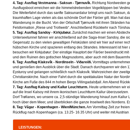
4. Tag: Ausflug Vestmanna - Saksun - Tjørnuvík.
Richtung Nordwesten geh
Ausflugsboot erreichen wir die himmelstrebenden Vogelklippen bei Vestma
Die Weiterfahrt durch das sanfte Saksunardalur bringt uns nach Saksun,
traumhaften Lage vielen als das schönste Dorf der Färöer gilt. Man hat da
Wanderung in die Bucht. Von der Ortschaft Tjørnuvík mit ihren Stränden ha
Felsformation „Riese und Trollweib“. Anschließend Rückkehr nach Tórsha
5. Tag: Ausflug Sandoy - Kirkjubøur.
Zunächst machen wir einen Abstech
Unterseetunnel fahren wir anschließend auf die Saga-Insel Sandoy, die si
Gegensatz zu den vielen gewaltigen Felsküsten sind wir hier auf einer rech
hübschen Kirche und spazieren entlang des Strandes. Interessant ist hie
besuchen wir Kirkjubøur: Der einstige Hauptort der Färöer beeindruckt mit
und den Ruinen des gotischen Magnusdoms, aber auch mit dem Bauernhof, 
6. Tag: Ausflug Klaksvík - Nordinseln - Viðareiði.
Vormittags unternehmen
und genießen den Ausblick über die Stadt. Danach durchqueren wir den 
Eysturoy und gelangen schließlich nach Klaksvík. Wahrzeichen der zweitgrö
Christianskirche. Nach einer Fahrt durch die spektakuläre Natur der Nordi
Kirche am Fuße des 844 m hohen Bergs Villingadalsfjall. Am Abend Rück
7. Tag:
Ausflug Kalsoy und Kallur Leuchtturm
.
Heute unternehmen wir ein
auf die Insel Kalsoy mit ihrem ikonischen Leuchtturm Kallur überzusetzen.
Dorf Trøllanes, wo unsere ca. 2,5-stündige Wanderung hinauf zum Kallur L
hoch über dem Meer, und überblicken die ganze Inselwelt des Nordens. Es
8. Tag: Vágar - Kopenhagen - Wien/München.
Am Vormittag Zeit zur frei
Rückflug nach Kopenhagen (ca. 13.25- 16.35 Uhr) und weiter mit Austrian
LEISTUNGEN: