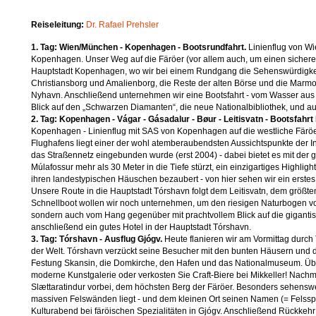
Reiseleitung:
Dr. Rafael Prehsler
1. Tag: Wien/München - Kopenhagen - Bootsrundfahrt.
Linienflug von Wi
Kopenhagen. Unser Weg auf die Färöer (vor allem auch, um einen sicheren
Hauptstadt Kopenhagen, wo wir bei einem Rundgang die Sehenswürdigkeit
Christiansborg und Amalienborg, die Reste der alten Börse und die Marmor
Nyhavn. Anschließend unternehmen wir eine Bootsfahrt - vom Wasser aus ge
Blick auf den „Schwarzen Diamanten“, die neue Nationalbibliothek, und a
2. Tag: Kopenhagen - Vágar - Gásadalur - Bøur - Leitisvatn - Bootsfahrt
Kopenhagen - Linienflug mit SAS von Kopenhagen auf die westliche Färöer
Flughafens liegt einer der wohl atemberaubendsten Aussichtspunkte der Ins
das Straßennetz eingebunden wurde (erst 2004) - dabei bietet es mit der g
Múlafossur mehr als 30 Meter in die Tiefe stürzt, ein einzigartiges Highlight
ihren landestypischen Häuschen bezaubert - von hier sehen wir ein erste
Unsere Route in die Hauptstadt Tórshavn folgt dem Leitisvatn, dem größte
Schnellboot wollen wir noch unternehmen, um den riesigen Naturbogen vo
sondern auch vom Hang gegenüber mit prachtvollem Blick auf die gigantis
anschließend ein gutes Hotel in der Hauptstadt Tórshavn.
3. Tag: Tórshavn - Ausflug Gjógv
.
Heute flanieren wir am Vormittag durch 
der Welt. Tórshavn verzückt seine Besucher mit den bunten Häusern und 
Festung Skansin, die Domkirche, den Hafen und das Nationalmuseum. Über
moderne Kunstgalerie oder verkosten Sie Craft-Biere bei Mikkeller! Nachm
Slættaratindur vorbei, dem höchsten Berg der Färöer. Besonders sehenswer
massiven Felswänden liegt - und dem kleinen Ort seinen Namen (= Felssp
Kulturabend bei färöischen Spezialitäten in Gjógv. Anschließend Rückkeh