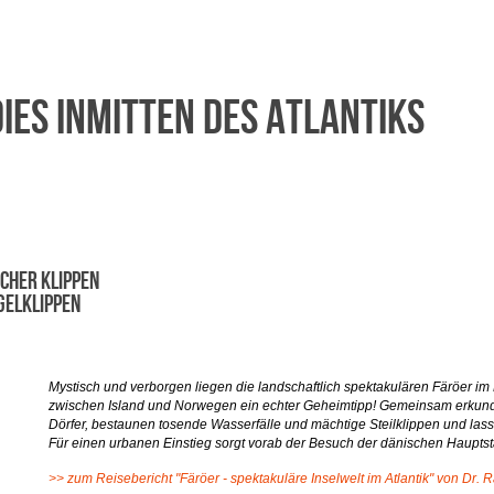
es inmitten des Atlantiks
cher Klippen
gelklippen
Mystisch und verborgen liegen die landschaftlich spektakulären Färöer im
zwischen Island und Norwegen ein echter Geheimtipp! Gemeinsam erkunde
Dörfer, bestaunen tosende Wasserfälle und mächtige Steilklippen und las
Für einen urbanen Einstieg sorgt vorab der Besuch der dänischen Haupt
>> zum Reisebericht "Färöer - spektakuläre Inselwelt im Atlantik" von Dr. R