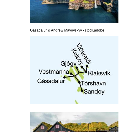
Gásadalur © Andrew Mayovskyy - stock.adobe