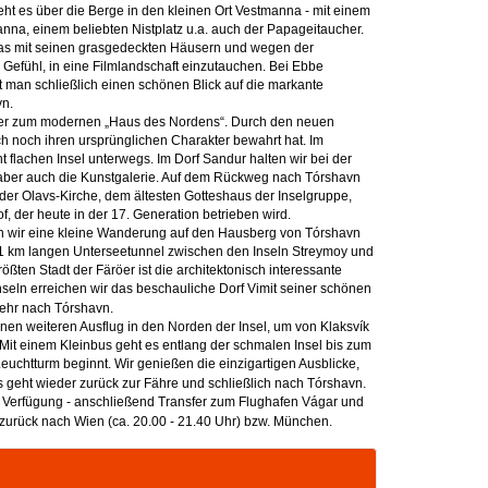
t es über die Berge in den kleinen Ort Vestmanna - mit einem
nna, einem beliebten Nistplatz u.a. auch der Papageitaucher.
 das mit seinen grasgedeckten Häusern und wegen der
s Gefühl, in eine Filmlandschaft einzutauchen. Bei Ebbe
t man schließlich einen schönen Blick auf die markante
vn.
er zum modernen „Haus des Nordens“. Durch den neuen
ch noch ihren ursprünglichen Charakter bewahrt hat. Im
t flachen Insel unterwegs. Im Dorf Sandur halten wir bei der
r aber auch die Kunstgalerie. Auf dem Rückweg nach Tórshavn
 der Olavs-Kirche, dem ältesten Gotteshaus der Inselgruppe,
der heute in der 17. Generation betrieben wird.
 wir eine kleine Wanderung auf den Hausberg von Tórshavn
11 km langen Unterseetunnel zwischen den Inseln Streymoy und
ßten Stadt der Färöer ist die architektonisch interessante
nseln erreichen wir das beschauliche Dorf Vimit seiner schönen
kehr nach Tórshavn.
en weiteren Ausflug in den Norden der Insel, um von Klaksvík
 Mit einem Kleinbus geht es entlang der schmalen Insel bis zum
euchtturm beginnt. Wir genießen die einzigartigen Ausblicke,
 geht wieder zurück zur Fähre und schließlich nach Tórshavn.
en Verfügung - anschließend Transfer zum Flughafen Vágar und
 zurück nach Wien (ca. 20.00 - 21.40 Uhr) bzw. München.