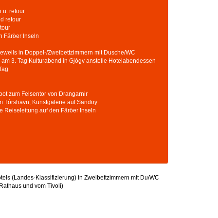
 u. retour
d retour
tour
n Färöer Inseln
 jeweils in Doppel-/Zweibettzimmern mit Dusche/WC
 am 3. Tag Kulturabend in Gjógv anstelle Hotelabendessen
 Tag
boot zum Felsentor von Drangarnir
um Tórshavn, Kunstgalerie auf Sandoy
che Reiseleitung auf den Färöer Inseln
otels (Landes-Klassifizierung) in Zweibettzimmern mit Du/WC
athaus und vom Tivoli)