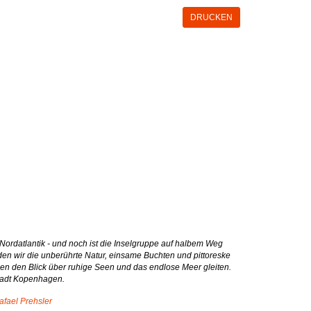
DRUCKEN
 Nordatlantik - und noch ist die Inselgruppe auf halbem Weg
n wir die unberührte Natur, einsame Buchten und pittoreske
sen den Blick über ruhige Seen und das endlose Meer gleiten.
stadt Kopenhagen.
afael Prehsler