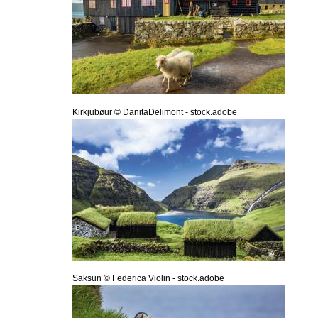
Kirkjubøur © DanitaDelimont - stock.adobe
Saksun © Federica Violin - stock.adobe