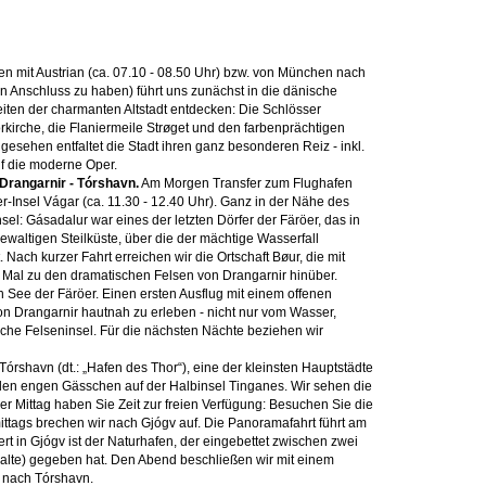
en mit Austrian (ca. 07.10 - 08.50 Uhr) bzw. von München nach
 Anschluss zu haben) führt uns zunächst in die dänische
en der charmanten Altstadt entdecken: Die Schlösser
kirche, die Flaniermeile Strøget und den farbenprächtigen
sehen entfaltet die Stadt ihren ganz besonderen Reiz - inkl.
uf die moderne Oper.
 Drangarnir - Tórshavn.
Am Morgen Transfer zum Flughafen
-Insel Vágar (ca. 11.30 - 12.40 Uhr). Ganz in der Nähe des
el: Gásadalur war eines der letzten Dörfer der Färöer, das in
ewaltigen Steilküste, über die der mächtige Wasserfall
. Nach kurzer Fahrt erreichen wir die Ortschaft Bøur, die mit
s Mal zu den dramatischen Felsen von Drangarnir hinüber.
n See der Färöer. Einen ersten Ausflug mit einem offenen
n Drangarnir hautnah zu erleben - nicht nur vom Wasser,
che Felseninsel. Für die nächsten Nächte beziehen wir
Tórshavn (dt.: „Hafen des Thor“), eine der kleinsten Hauptstädte
den engen Gässchen auf der Halbinsel Tinganes. Wir sehen die
 Mittag haben Sie Zeit zur freien Verfügung: Besuchen Sie die
ittags brechen wir nach Gjógv auf. Die Panoramafahrt führt am
t in Gjógv ist der Naturhafen, der eingebettet zwischen zwei
alte) gegeben hat. Den Abend beschließen wir mit einem
r nach Tórshavn.