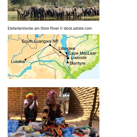
Elefantenherde am Shire River © stock.adobe.com