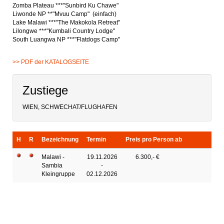
Zomba Plateau ***
"
Sunbird Ku Chawe"
Liwonde NP **
"
Mvuu Camp" (einfach)
Lake Malawi ***
"
The Makokola Retreat"
Lilongwe ***
"
Kumbali Country Lodge"
South Luangwa NP ***
"
Flatdogs Camp"
>> PDF der KATALOGSEITE
Zustiege
WIEN, SCHWECHAT/FLUGHAFEN
H
R
Bezeichnung
Termin
Preis pro Person ab
Malawi -
19.11.2026
6.300,- €
Sambia
-
Kleingruppe
02.12.2026