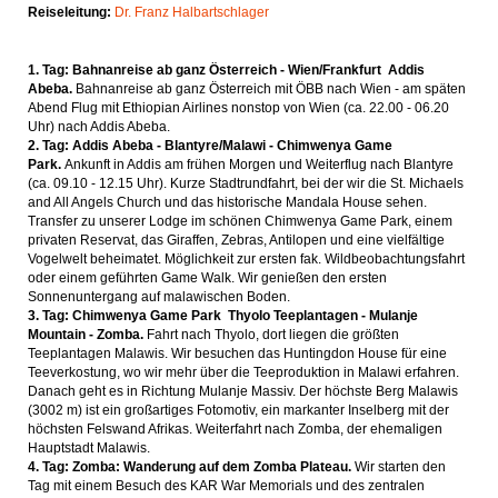
Reiseleitung:
Dr. Franz Halbartschlager
1. Tag: Bahnanreise ab ganz Österreich - Wien/Frankfurt
Addis
Abeba.
Bahnanreise ab ganz Österreich mit ÖBB nach Wien - am späten
Abend Flug mit Ethiopian Airlines nonstop von Wien (ca. 22.00 - 06.20
Uhr) nach Addis Abeba.
2. Tag: Addis Abeba - Blantyre/Malawi - Chimwenya Game
Park.
Ankunft in Addis am frühen Morgen und Weiterflug nach Blantyre
(ca. 09.10 - 12.15 Uhr). Kurze Stadtrundfahrt, bei der wir die St. Michael
s
and All Angels Church und das historische Mandala House sehen.
Transfer zu unserer Lodge im schönen Chimwenya Game Park, einem
privaten Reservat, das Giraffen, Zebras, Antilopen und eine vielfältige
Vogelwelt beheimatet. Möglichkeit zur ersten fak. Wildbeobachtungsfahrt
oder einem geführten Game Walk. Wir genießen den ersten
Sonnenuntergang auf malawischen Boden.
3. Tag: Chimwenya Game Park
Thyolo Teeplantagen - Mulanje
Mountain - Zomba.
Fahrt nach Thyolo, dort liegen die größten
Teeplantagen Malawis. Wir besuchen das Huntingdon House für eine
Teeverkostung, wo wir mehr über die Teeproduktion in Malawi erfahren.
Danach geht es in Richtung Mulanje Massiv. Der höchste Berg Malawis
(3002 m) ist ein großartiges Fotomotiv, ein markanter Inselberg mit der
höchsten Felswand Afrikas. Weiterfahrt nach Zomba, der ehemaligen
Hauptstadt Malawis.
4. Tag: Zomba: Wanderung auf dem Zomba Plateau.
Wir starten den
Tag mit einem Besuch des KAR War Memorials und des zentralen