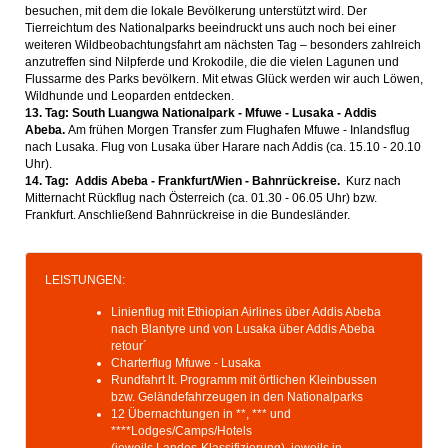
besuchen, mit dem die lokale Bevölkerung unterstützt wird. Der
Tierreichtum des Nationalparks beeindruckt uns auch noch bei einer
weiteren Wildbeobachtungsfahrt am nächsten Tag – besonders zahlreich
anzutreffen sind Nilpferde und Krokodile, die die vielen Lagunen und
Flussarme des Parks bevölkern. Mit etwas Glück werden wir auch Löwen,
Wildhunde und Leoparden entdecken.
13. Tag: South Luangwa Nationalpark - Mfuwe - Lusaka - Addis
Abeba.
Am frühen Morgen Transfer zum Flughafen Mfuwe - Inlandsflug
nach Lusaka. Flug von Lusaka über Harare nach Addis (ca. 15.10 - 20.10
Uhr).
14. Tag: Addis Abeba - Frankfurt/Wien - Bahnrückreise.
Kurz nach
Mitternacht Rückflug nach Österreich (ca. 01.30 - 06.05 Uhr) bzw.
Frankfurt. Anschließend Bahnrückreise in die Bundesländer.
LEISTUNGEN:
Linienflug mit Ethiopian Airlines über Addis Abeba
nach Blantyre und von Lusaka über Addis Abeba
retour´
Charterflug Mfuwe - Lusaka
Rundfahrt lt. Programm mit örtlichen Kleinbussen
bzw. Geländefahrzeugen in den Nationalparks
12 Übernachtungen in **, *** und
****Lodges/Camps/Hotels