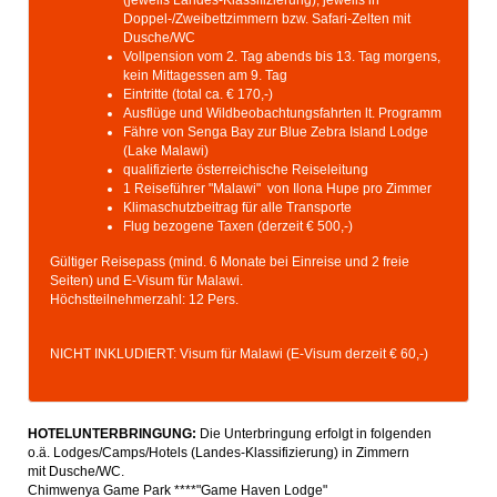
(jeweils Landes-Klassifizierung), jeweils in
Doppel-/Zweibettzimmern bzw. Safari-Zelten mit
Dusche/WC
Vollpension vom 2. Tag abends bis 13. Tag morgens,
kein Mittagessen am 9. Tag
Eintritte (total ca. € 170,-)
Ausflüge und Wildbeobachtungsfahrten lt. Programm
Fähre von Senga Bay zur Blue Zebra Island Lodge
(Lake Malawi)
qualifizierte österreichische Reiseleitung
1 Reiseführer "Malawi" von Ilona Hupe pro Zimmer
Klimaschutzbeitrag für alle Transporte
Flug bezogene Taxen (derzeit € 500,-)
Gültiger Reisepass (mind. 6 Monate bei Einreise und 2 freie
Seiten) und E-Visum für Malawi.
Höchstteilnehmerzahl: 12 Pers.
NICHT INKLUDIERT: Visum für Malawi (E-Visum derzeit € 60,-)
HOTELUNTERBRINGUNG:
Die Unterbringung erfolgt in folgenden
o.ä. Lodges/Camps/Hotels (Landes-Klassifizierung) in Zimmern
mit Dusche/WC.
Chimwenya Game Park ****
"
Game Haven Lodge"