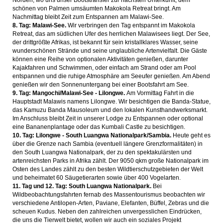
Norden, wo uns unser Bootstransfer zur nächsten Unterkunft, dem
schönen von Palmen umsäumten Makokola Retreat bringt. Am
Nachmittag bleibt Zeit zum Entspannen am Malawi-See.
8. Tag: Malawi-See.
Wir verbringen den Tag entspannt im Makokola
Retreat, das am südlichen Ufer des herrlichen Malawisees liegt. Der See,
der drittgrößte Afrikas, ist bekannt für sein kristallklares Wasser, seine
wunderschönen Strände und seine unglaubliche Artenvielfalt. Die Gäste
können eine Reihe von optionalen Aktivitäten genießen, darunter
Kajakfahren und Schwimmen, oder einfach am Strand oder am Pool
entspannen und die ruhige Atmosphäre am Seeufer genießen.
Am Abend
genießen wir den Sonnenuntergang bei einer Bootsfahrt am See.
9. Tag: Mangochi/Malawi-See - Lilongwe.
Am Vormittag Fahrt in die
Hauptstadt Malawis namens Lilongwe. Wir besichtigen die Banda-Statue,
das Kamuzu Banda Mausoleum und den lokalen Kunsthandwerksmarkt.
Im Anschluss bleibt Zeit in unserer Lodge zu Entspannen oder optional
eine Bananenplantage oder das Kumbali Castle zu besichtigen.
10. Tag: Lilongwe - South Luangwa Nationalpark/Sambia.
Heute geht es
über die Grenze nach Sambia (eventuell längere Grenzformalitäten) in
den South Luangwa Nationalpark, der zu den spektakulärsten und
artenreichsten Parks in Afrika zählt. Der 9050 qkm große Nationalpark im
Osten des Landes zählt zu den besten Wildtierschutzgebieten der Welt
und beheimatet 60 Säugetierarten sowie über 400 Vogelarten.
11. Tag und 12. Tag: South Luangwa Nationalpark.
Bei
Wildbeobachtungsfahrten fernab des Massentourismus beobachten wir
verschiedene Antilopen-Arten, Paviane, Elefanten, Büffel, Zebras und die
scheuen Kudus. Neben den zahlreichen unvergesslichen Eindrücken,
die uns die Tierwelt bietet, wollen wir auch ein soziales Projekt