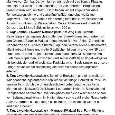
Marktes von Zomba. Danach fahren wir hoch auf das Zomba Plateau,
eine eindrucksvolle Hochlandschaft, die von mehreren Bergspitzen
umschlossen wird. Auf fast 1500 m treffen wir auf angenehm kühle
Temperaturen, dichte und stattgrüne Wälder und eine vielfältige
Vogelwelt. Eine ausgedehnte Wanderung führt uns zu verschiedenen
Aussichtspunkten und Wasserfällen. Gutes Schuhwerk erforderlich!
Gehzeit: ca. 12 km, 5 Std., mittelschwer, 300 m
5. Tag: Zomba - Liwonde Nationalpark.
Am Weg zum Liwonde
Nationalpark, der malerisch am Ufer des Shire-Flusses liegt, sehen wir
den Chilema-Baum in Malosa - eine riesige Banyan-Feige. Zahlreiche
Nebenarme des Flusses, Sümpfe, Lagunen, verschiedene Palmenarten,
alte Baobab-Bäume und weite Grasflächen bilden im Liwonde NP den
Lebensraum einer unglaublichen Fauna und Flora. Mit seinen vielen
Elefanten, Nilpferden, Krokodilen und seiner vielfältigen Vogelwelt gilt er
als beliebtester und wildreichster Park Malawis - Bootstransfer zu unserer
Lodge, bevor wir am Nachmittag die erste Wildbeobachtungsfahrt
erleben.
6. Tag: Liwonde Nationalpark.
Bei einer Bootsfahrt und einer weiteren
Wildbeobachtungsfahrt erkunden wir die vielfältige Tierwelt im Park. Bei
unserer Fahrt durch die unterschiedlichen Lebensräume des Parks
können wir mit etwas Glück Löwen, Leoparden, Hyänen, Schakale und
Honigdachse beobachten. Weiters gibt es auch eine wachsende Anzahl
von Spitzmaulnashörnern im Nationalpark sowie zahlreiche Flusspferde.
Auch Geparden, die hier lange nicht lebten, durchstreifen wieder die
endlosen Ebenen.
7. Tag: Liwonde Nationalpark - Mangochi/Malawi-See.
Fahrt Richtung