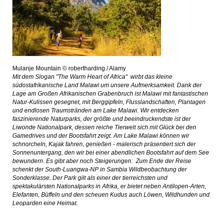
Mulanje Mountain © robertharding / Alamy
Mit dem Slogan
"
The Warm Heart of Africa" wirbt das kleine
südostafrikanische Land Malawi um unsere Aufmerksamkeit. Dank der
Lage am Großen Afrikanischen Grabenbruch ist Malawi mit fantastischen
Natur-Kulissen gesegnet, mit Berggipfeln, Flusslandschaften, Plantagen
und endlosen Traumstränden am Lake Malawi. Wir entdecken
faszinierende Naturparks, der größte und beeindruckendste ist der
Liwonde Nationalpark, dessen reiche Tierwelt sich mit Glück bei den
Gamedrives und der Bootsfahrt zeigt. Am Lake Malawi können wir
schnorcheln, Kajak fahren, genießen - malerisch präsentiert sich der
Sonnenuntergang, den wir bei einer abendlichen Bootsfahrt auf dem See
bewundern. Es gibt aber noch Steigerungen: Zum Ende der Reise
schenkt der South-Luangwa-NP in Sambia Wildbeobachtung der
Sonderklasse. Der Park gilt als einer der tierreichsten und
spektakulärsten Nationalparks in Afrika, er bietet neben Antilopen-Arten,
Elefanten, Büffeln und den scheuen Kudus auch Löwen, Wildhunden und
Leoparden eine Heimat.