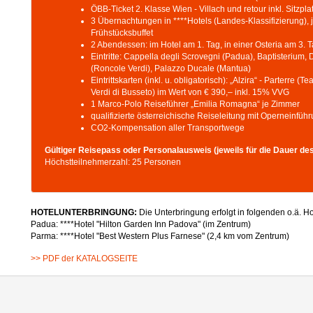
ÖBB-Ticket 2. Klasse Wien - Villach und retour inkl. Sitzpla
3 Übernachtungen in ****Hotels (Landes-Klassifizierung)
Frühstücksbuffet
2 Abendessen: im Hotel am 1. Tag, in einer Osteria am 3. 
Eintritte: Cappella degli Scrovegni (Padua), Baptisterium
(Roncole Verdi), Palazzo Ducale (Mantua)
Eintrittskarten (inkl. u. obligatorisch): „Alzira“ - Parterre 
Verdi di Busseto) im Wert von € 390,– inkl. 15% VVG
1 Marco-Polo Reiseführer „Emilia Romagna“ je Zimmer
qualifizierte österreichische Reiseleitung mit Operneinfüh
CO2-Kompensation aller Transportwege
Gültiger Reisepass oder Personalausweis (jeweils für die Dauer des 
Höchstteilnehmerzahl: 25 Personen
HOTELUNTERBRINGUNG:
Die Unterbringung erfolgt in folgenden o.ä. H
Padua: ****Hotel "Hilton Garden Inn Padova" (im Zentrum)
Parma: ****Hotel "Best Western Plus Farnese" (2,4 km vom Zentrum)
>> PDF der KATALOGSEITE