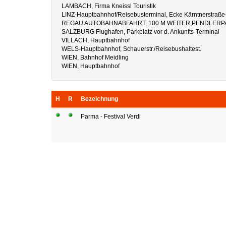
LAMBACH, Firma Kneissl Touristik
LINZ-Hauptbahnhof/Reisebusterminal, Ecke Kärntnerstraße
REGAU AUTOBAHNABFAHRT, 100 M WEITER,PENDLERP
SALZBURG Flughafen, Parkplatz vor d. Ankunfts-Terminal
VILLACH, Hauptbahnhof
WELS-Hauptbahnhof, Schauerstr./Reisebushaltest.
WIEN, Bahnhof Meidling
WIEN, Hauptbahnhof
H
R
Bezeichnung
Parma - Festival Verdi