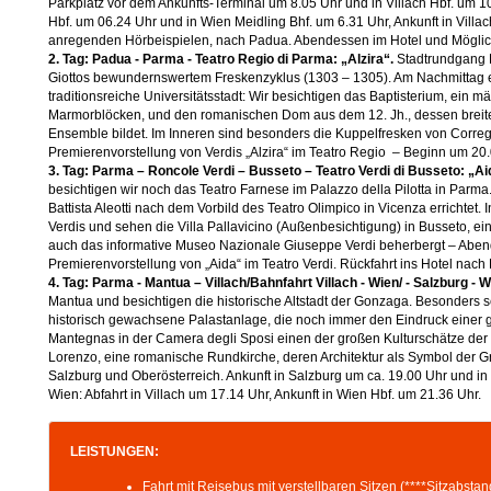
Parkplatz vor dem Ankunfts-Terminal um 8.05 Uhr und in Villach Hbf. um 1
Hbf. um 06.24 Uhr und in Wien Meidling Bhf. um 6.31 Uhr, Ankunft in Villac
anregenden Hörbeispielen, nach Padua. Abendessen im Hotel und Möglic
2. Tag: Padua - Parma - Teatro Regio di Parma: „Alzira“.
Stadtrundgang P
Giottos bewundernswertem Freskenzyklus (1303 – 1305). Am Nachmittag er
traditionsreiche Universitätsstadt: Wir besichtigen das Baptisterium, ein
Marmorblöcken, und den romanischen Dom aus dem 12. Jh., dessen brei
Ensemble bildet. Im Inneren sind besonders die Kuppelfresken von Corr
Premierenvorstellung von Verdis „Alzira“ im Teatro Regio – Beginn um 20.
3. Tag: Parma – Roncole Verdi – Busseto – Teatro Verdi di Busseto: „Ai
besichtigen wir noch das Teatro Farnese im Palazzo della Pilotta in Parma
Battista Aleotti nach dem Vorbild des Teatro Olimpico in Vicenza errichtet
Verdis und sehen die Villa Pallavicino (Außenbesichtigung) in Busseto, 
auch das informative Museo Nazionale Giuseppe Verdi beherbergt – Abend
Premierenvorstellung von „Aida“ im Teatro Verdi. Rückfahrt ins Hotel nach
4. Tag: Parma - Mantua – Villach/Bahnfahrt Villach - Wien/ - Salzburg - We
Mantua und besichtigen die historische Altstadt der Gonzaga. Besonders se
historisch gewachsene Palastanlage, die noch immer den Eindruck einer gr
Mantegnas in der Camera degli Sposi einen der großen Kulturschätze de
Lorenzo, eine romanische Rundkirche, deren Architektur als Symbol der Gr
Salzburg und Oberösterreich. Ankunft in Salzburg um ca. 19.00 Uhr und in
Wien: Abfahrt in Villach um 17.14 Uhr, Ankunft in Wien Hbf. um 21.36 Uhr.
LEISTUNGEN:
Fahrt mit Reisebus mit verstellbaren Sitzen (****Sitzabstand