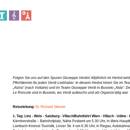
Folgen Sie uns auf den Spuren Giuseppe Verdis! Alljährlich im Herbst wi
Pflichttermin für jeden Verdi-Liebhaber. In diesem Herbst hören Sie im Te
„Alzira“ (nach Voltaire) und im Teatro Giuseppe Verdi in Busseto „Aida“. D
Le Roncole und in Busseto, wo Verdi aufwuchs und als Organist tätig war.
Reiseleitung:
Dr. Richard Steurer
1. Tag: Linz - Wels - Salzburg - Villach/Bahnfahrt Wien - Villach - Udine -
Kärntnerstraße – Bahnhofplatz, Nähe Postamt um 5.30 Uhr, in Wels-Hauptba
Lambach-Kneissl Touristik, Linzer Str. 4 um 6.30 Uhr, in Regau, Autobahna