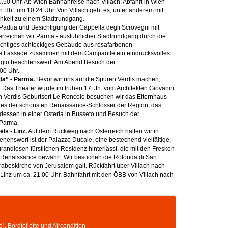
0.50 Uhr. Ab Wien Bahnanreise nach Villach: Abfahrt in Wien
h Hbf. um 10.24 Uhr. Von Villach geht es, unter anderem mit
hkeit zu einem Stadtrundgang.
adua und Besichtigung der Cappella degli Scrovegni mit
reichen wir Parma - ausführlicher Stadtrundgang durch die
 mächtiges achteckiges Gebäude aus rosafarbenen
te Fassade zusammen mit dem Campanile ein eindrucksvolles
eggio beachtenswert. Am Abend Besuch der
00 Uhr.
da“ - Parma.
Bevor wir uns auf die Spuren Verdis machen,
. Das Theater wurde im frühen 17. Jh. vom Architekten Giovanni
. In Verdis Geburtsort Le Roncole besuchen wir das Elternhaus
eines der schönsten Renaissance-Schlösser der Region, das
essen in einer Osteria in Busseto und Besuch der
 Parma.
ls - Linz.
Auf dem Rückweg nach Österreich halten wir in
henswert ist der Palazzo Ducale, eine bestechend vielfältige,
andiosen fürstlichen Residenz hinterlässt, die mit den Fresken
r Renaissance bewahrt. Wir besuchen die Rotonda di San
abeskirche von Jerusalem galt. Rückfahrt über Villach nach
 Linz um ca. 21.00 Uhr. Bahnfahrt mit den ÖBB von Villach nach
), Bordtoilette und Aircondition