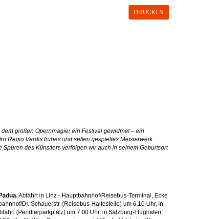
DRUCKEN
rd dem großen Opernmagier ein Festival gewidmet – ein
atro Regio Verdis frühes und selten gespieltes Meisterwerk
ie Spuren des Künstlers verfolgen wir auch in seinem Geburtsort
 Padua.
Abfahrt in Linz - Hauptbahnhof/Reisebus-Terminal, Ecke
hnhof/Dr. Schauerstr. (Reisebus-Haltestelle) um 6.10 Uhr, in
bfahrt (Pendlerparkplatz) um 7.00 Uhr, in Salzburg-Flughafen,