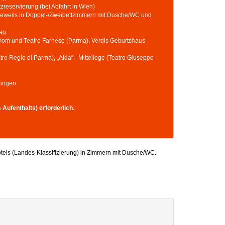
tzreservierung (bei Abfahrt in Wien)
, jeweils in Doppel-/Zweibettzimmern mit Dusche/WC und
Tag
, Dom und Teatro Farnese (Parma), Verdis Geburtshaus
(Teatro Regio di Parma), „Aida“ - Mittelloge (Teatro Giuseppe
rungen
Aufenthalts) erforderlich.
otels (Landes-Klassifizierung) in Zimmern mit Dusche/WC.