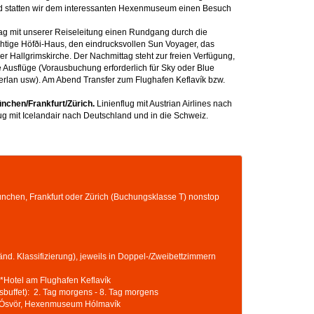
end statten wir dem interessanten Hexenmuseum einen Besuch
g mit unserer Reiseleitung einen Rundgang durch die
htige Höfði-Haus, den eindrucksvollen Sun Voyager, das
 Hallgrimskirche. Der Nachmittag steht zur freien Verfügung,
ve Ausflüge (Vorausbuchung erforderlich für Sky oder Blue
Perlan usw). Am Abend Transfer zum Flughafen Keflavík bzw.
München/Frankfurt/Zürich.
Linienflug mit Austrian Airlines nach
ug mit Icelandair nach Deutschland und in die Schweiz.
München, Frankfurt oder Zürich (Buchungsklasse T) nonstop
änd. Klassifizierung), jeweils in Doppel-/Zweibettzimmern
*Hotel am Flughafen Keflavík
buffet): 2. Tag morgens - 8. Tag morgens
um Ósvör, Hexenmuseum Hólmavík