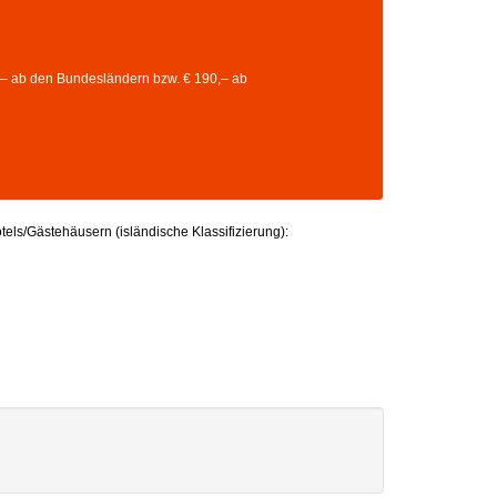
,– ab den Bundesländern bzw. € 190,– ab
otels/Gästehäusern (isländische Klassifizierung):