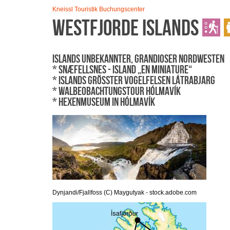
Kneissl Touristik Buchungscenter
Westfjorde Islands
Islands unbekannter, grandioser Nordwesten
* Snæfellsnes - Island „en miniature“
* Islands größter Vogelfelsen Látrabjarg
* Walbeobachtungstour Hólmavík
* Hexenmuseum in Hólmavík
Dynjandi/Fjallfoss (C) Maygutyak - stock.adobe.com