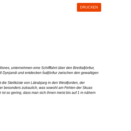
DRUCKEN
lsnes, unternehmen eine Schifffahrt über den Breiðafjörður,
ll Dynjandi und entdecken Ísafjörður zwischen den gewaltigen
 die Steilküste von Látrabjarg in den Westfjorden, der
er besonders zutraulich, was sowohl am Fehlen der Skuas
 ist so gering, dass man sich ihnen meist bis auf 1 m nähern