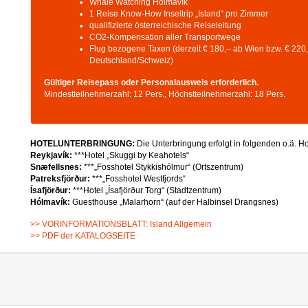
Whale Watching Hólmavík
1 Reise Know-How Inseltrip „Island“ pro Zimmer
qualifizierte österreichische Reiseleitung
CO2-Kompensation aller Transportwege
Flug bezogene Taxen (derzeit € 180,– ab Wien bzw. € 220
Deutschland/Schweiz)
Gültiger Reisepass oder Personalausweis erforderlich.
Mindestteilnehmerzahl: 12 Pers., Höchstteilnehmerzahl: 18 Pers.
HOTELUNTERBRINGUNG:
Die Unterbringung erfolgt in folgenden o.ä. H
Reykjavík:
***Hotel „Skuggi by Keahotels“
Snæfellsnes:
***„Fosshotel Stykkishólmur“ (Ortszentrum)
Patreksfjörður:
***„Fosshotel Westfjords“
Ísafjörður:
***Hotel „Ísafjörður Torg“ (Stadtzentrum)
Hólmavík:
Guesthouse „Malarhorn“ (auf der Halbinsel Drangsnes)
>> VORINFORMATIONSBLATT: Island Allgemein
>> PDF der KATALOGSEITE