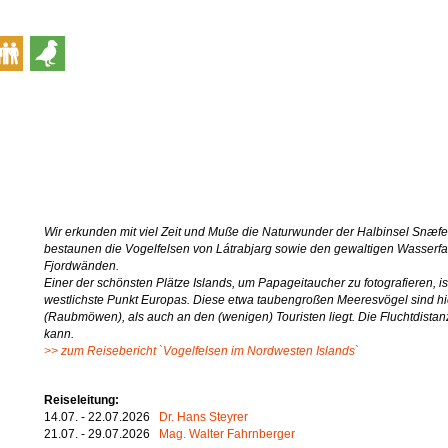
Wir erkunden mit viel Zeit und Muße die Naturwunder der Halbinsel Snæfel
bestaunen die Vogelfelsen von Látrabjarg sowie den gewaltigen Wasserfa
Fjordwänden.
Einer der schönsten Plätze Islands, um Papageitaucher zu fotografieren, ist
westlichste Punkt Europas. Diese etwa taubengroßen Meeresvögel sind hi
(Raubmöwen), als auch an den (wenigen) Touristen liegt. Die Fluchtdistanz
kann.
>> zum Reisebericht `Vogelfelsen im Nordwesten Islands`
Reiseleitung:
14.07. - 22.07.2026
Dr. Hans Steyrer
21.07. - 29.07.2026
Mag. Walter Fahrnberger