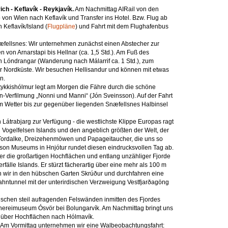
ch - Keflavík - Reykjavík.
Am Nachmittag AIRail von den
 von Wien nach Keflavík und Transfer ins Hotel. Bzw. Flug ab
Keflavík/Island (
Flugpläne
) und Fahrt mit dem Flughafenbus
æfellsnes: Wir unternehmen zunächst einen Abstecher zur
von Arnarstapi bis Hellnar (ca. 1,5 Std.). Am Fuß des
n Lóndrangar (Wanderung nach Málarrif ca. 1 Std.), zum
er Nordküste. Wir besuchen Hellisandur und können mit etwas
n.
ykkishólmur legt am Morgen die Fähre durch die schöne
an-Verfilmung „Nonni und Manni“ (Jón Sveinsson). Auf der Fahrt
 Wetter bis zur gegenüber liegenden Snæfellsnes Halbinsel
Látrabjarg zur Verfügung - die westlichste Klippe Europas ragt
n Vogelfelsen Islands und den angeblich größten der Welt, der
, Tordalke, Dreizehenmöwen und Papageitaucher, die uns so
son Museums in Hnjótur rundet diesen eindrucksvollen Tag ab.
er die großartigen Hochflächen und entlang unzähliger Fjorde
fälle Islands. Er stürzt fächerartig über eine mehr als 100 m
n wir in den hübschen Garten Skrúður und durchfahren eine
bahntunnel mit der unterirdischen Verzweigung Vestfjarðagöng
ischen steil aufragenden Felswänden inmitten des Fjordes
schereimuseum Ósvör bei Bolungarvík. Am Nachmittag bringt uns
nd über Hochflächen nach Hólmavík.
Am Vormittag unternehmen wir eine Walbeobachtungsfahrt: