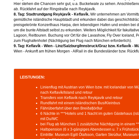
Hier stehen die Chancen sehr gut, u.a. Buckelwale zu sehen. Anschließ
ab. Rückfahrt auf der Ringstraße nach Reykjavík.
8. Tag: Stadtrundgang Reykjavík - Keflavík.
Wir unternehmen am Vormitta
gemütliche isländische Hauptstadt und erkunden dabei das geschichtsträc
preisgekrönte Konzerthaus Harpa, den lebendigen Hafen und enden bei der
um die bunte Altstadt selbst zu erkunden. Weiters Möglichkeit für fakultati
Lagoon, Reittouren. Buchung vor Ort für die Lavashow, Fly Over Iceland, 
zum Flughafenhotel (Nächtigung bei Flug nach München erforderlich).
9. Tag: Keflavík - Wien - Linz/Salzburg/Innsbruck/Graz bzw. Keflavík - 
Wien - Ankunft am frühen Morgen - AIRail in die Bundesländer bzw. Rückfl
LEISTUNGEN:
Linienflug mit Austrian von Wien bzw. mit Icelandair von 
nach Keflavík/Island und retour
Transfers von Keflavík nach Reykjavík und retour
Rundfahrt mit einem isländischen Bus/Kleinbus
Fährüberfahrt über den Breiðafjörður
6 Nächte in ***Hotels und 1 Nacht im guten Gästehaus (isl
mit Du/WC
bei Flug ab München 1 zusätzliche Nächtigung in einem **
Halbpension (6 x 3-gängiges Abendessen u. 7 x Frühstücks
Eintritte: Museum Egill Ólafsson, Garten Skrúður, Muse