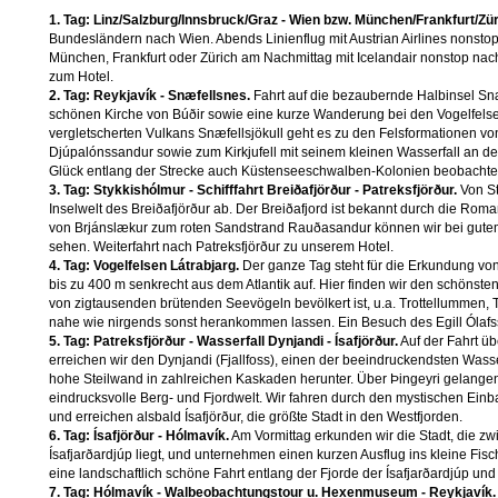
1. Tag: Linz/Salzburg/Innsbruck/Graz - Wien bzw. München/Frankfurt/Züri
Bundesländern nach Wien. Abends Linienflug mit Austrian Airlines nonstop
München, Frankfurt oder Zürich am Nachmittag mit Icelandair nonstop nach 
zum Hotel.
2. Tag: Reykjavík - Snæfellsnes.
Fahrt auf die bezaubernde Halbinsel Sn
schönen Kirche von Búðir sowie eine kurze Wanderung bei den Vogelfelsen 
vergletscherten Vulkans Snæfellsjökull geht es zu den Felsformationen vo
Djúpalónssandur sowie zum Kirkjufell mit seinem kleinen Wasserfall an d
Glück entlang der Strecke auch Küstenseeschwalben-Kolonien beobachte
3. Tag: Stykkishólmur - Schifffahrt Breiðafjörður - Patreksfjörður.
Von St
Inselwelt des Breiðafjörður ab. Der Breiðafjord ist bekannt durch die Rom
von Brjánslækur zum roten Sandstrand Rauðasandur können wir bei gutem
sehen. Weiterfahrt nach Patreksfjörður zu unserem Hotel.
4. Tag: Vogelfelsen Látrabjarg.
Der ganze Tag steht für die Erkundung von 
bis zu 400 m senkrecht aus dem Atlantik auf. Hier finden wir den schönste
von zigtausenden brütenden Seevögeln bevölkert ist, u.a. Trottellummen
nahe wie nirgends sonst herankommen lassen. Ein Besuch des Egill Ólafs
5. Tag: Patreksfjörður - Wasserfall Dynjandi - Ísafjörður.
Auf der Fahrt üb
erreichen wir den Dynjandi (Fjallfoss), einen der beeindruckendsten Wasser
hohe Steilwand in zahlreichen Kaskaden herunter. Über Þingeyri gelange
eindrucksvolle Berg- und Fjordwelt. Wir fahren durch den mystischen Ein
und erreichen alsbald Ísafjörður, die größte Stadt in den Westfjorden.
6. Tag: Ísafjörður - Hólmavík.
Am Vormittag erkunden wir die Stadt, die zw
Ísafjarðardjúp liegt, und unternehmen einen kurzen Ausflug ins kleine Fi
eine landschaftlich schöne Fahrt entlang der Fjorde der Ísafjarðardjúp u
7. Tag: Hólmavík - Walbeobachtungstour u. Hexenmuseum - Reykjavík.